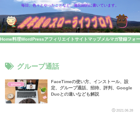
毎日、色々とやったことなど、備忘録的に書いています。
Home
料理
WordPress
アフィリエイト
サイトマップ
メルマガ登録フォ
グループ通話
FaceTimeの使い方、インストール、設
iphone
定、グループ通話、招待、評判、Google
Duoとの違いなども解説
2021.06.28