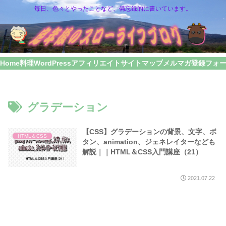
毎日、色々とやったことなど、備忘録的に書いています。
Home
料理
WordPress
アフィリエイト
サイトマップ
メルマガ登録フォ
グラデーション
【CSS】グラデーションの背景、文字、ボ
HTML＆CSS
タン、animation、ジェネレイターなども
解説｜｜HTML＆CSS入門講座（21）
2021.07.22