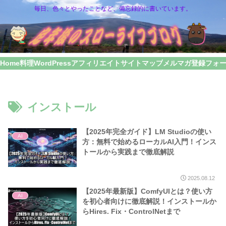
毎日、色々とやったことなど、備忘録的に書いています。
Home
料理
WordPress
アフィリエイト
サイトマップ
メルマガ登録フォ
インストール
【2025年完全ガイド】LM Studioの使い
AI
方：無料で始めるローカルAI入門！インス
トールから実践まで徹底解説
2025.08.12
【2025年最新版】ComfyUIとは？使い方
AI
を初心者向けに徹底解説！インストールか
らHires. Fix・ControlNetまで