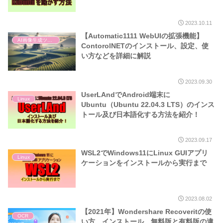
2023.10.11
【Automatic1111 WebUIの拡張機能】
AI画像生成ツール
ContorolNETのインストール、設定、使
い方などを詳細に解説
2023.09.30
UserLAndでAndroid端末に
Linux
Ubuntu（Ubuntu 22.04.3 LTS）のインス
トール及び日本語化する方法を紹介！
2023.09.17
WSL2でWindows11にLinux GUIアプリ
Linux
ケーションをインストールから実行まで
2023.08.02
【2021年】Wondershare Recoveritの使
OCR
い方、インストール、無料版と有料版の違