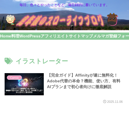
毎日、色々とやったことなど、備忘録的に書いています。
Home
料理
WordPress
アフィリエイト
サイトマップ
メルマガ登録フォ
イラストレーター
【完全ガイド】Affinityが遂に無料化！
Canva
Adobe代替の本命？機能、使い方、有料
AIプランまで初心者向けに徹底解説
2025.11.06