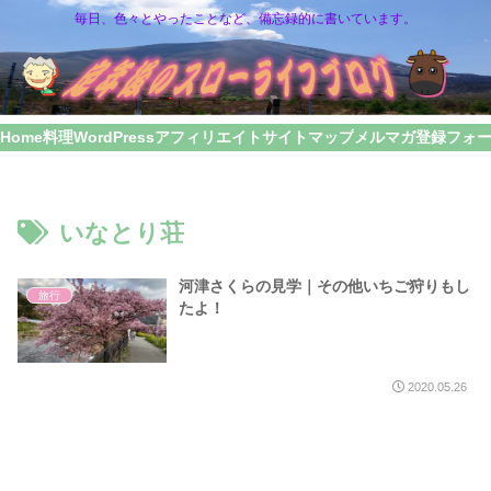
毎日、色々とやったことなど、備忘録的に書いています。
Home
料理
WordPress
アフィリエイト
サイトマップ
メルマガ登録フォ
いなとり荘
河津さくらの見学｜その他いちご狩りもし
旅行
たよ！
2020.05.26