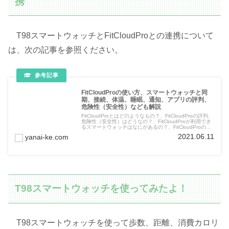
携
T98スマートウォッチとFitCloudProとの連携について
は、次の記事を参照ください。
FitCloudProの使い方、スマートウォッチと同
期、接続、体温、睡眠、通知、アプリの評判、
危険性（安全性）なども解説
FitCloudProとはどのようなもの？、FitCloudProの評判、
危険性（安全性）はどうなの？、FitCloudProが利用でき
るスマートウォッチはなにがあるの？、FitCloudProのア
プリのダウンロード、インストールはどうすればよい
2021.06.11
yanai-ke.com
の？、FitCloudProの使い方はどうすればよいの？、接
続、歩数、距離、消費エネルギー、体温、睡眠、心拍数、
血圧、血中酸素濃度、SNSなどの通知、その他の機能な
どついて解説した記事です。
T98スマートウォッチを使ってみたよ！
T98スマートウォッチを使って歩数、距離、消費カロリ