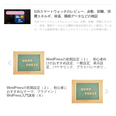
ング画面、歩いた軌跡及び写真の撮影場所、Alkooの評判・評価、
口コミはどうなの？などについて解説した記事です。
S26スマートウォッチのレビュー、歩数、距離、消
スマートウォッチ
費エネルギ、体温、睡眠データなどの検証
S26スマートウォッチのレビューでは、歩数、距離、消費エネルギ
ー、体温、睡眠データなどの機能や検証結果を詳しく解説していま
す。日々の健康管理に役立つこのスマートウォッチの特徴や使い
方、連携アプリについても紹介しています。さらに、S26スマート
ウォッチと他のスマートウォッチや歩数計との比較や測定データの
検証結果なども掲載しています。購入を検討している方や健康管理
に興味がある方にとって、参考になる情報が盛りだくさんです。
WordPressの初期設定（１）、初心者向
けのおすすめ設定、一般設定、表示設
定、パーマリンク、プライバシーポリシ
ーなど｜WrdPress入門講座（５）
WordPressの初期設定（２）、初心者に
おすすめなテーマ、プラグイン｜
WrdPress入門講座（６）