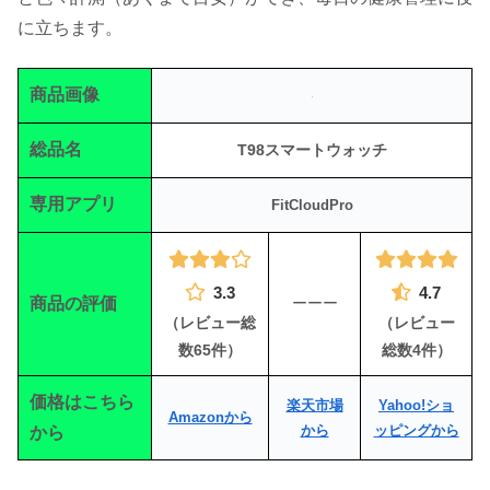
に立ちます。
商品画像
総品名
T98スマートウォッチ
専用アプリ
FitCloudPro
3.3
4.7
商品の評価
ーーー
（レビュー総
（レビュー
数65件）
総数4件）
価格はこちら
楽天市場
Yahoo!ショ
Amazonから
から
ッピングから
から