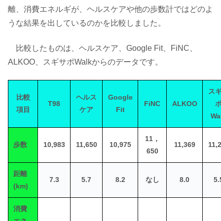
離、消費エネルギが、ヘルスケアや他の歩数計ではどのよ
うな結果を出しているのかを比較しました。
比較したものは、ヘルスケア、Google Fit、FiNC、
ALKOO、スギサポWalkからのデータです。
ス
比較
ヘルス
Google
T98
FiNC
ALKOO
項目
ケア
Fit
Wa
11，
歩数
10,983
11,650
10,975
11,369
11,
650
距離
7.3
5.7
8.2
なし
8.0
5.
(km)
消費