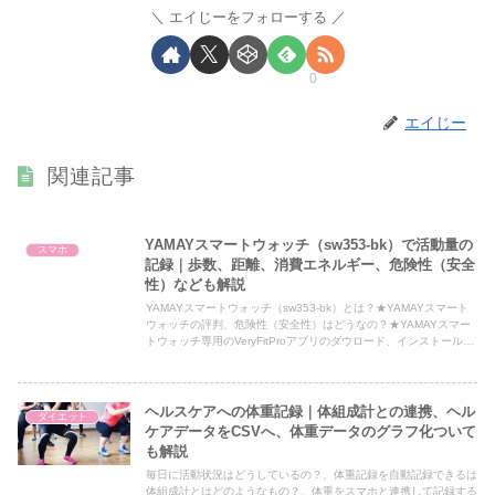
エイじーをフォローする
0
エイじー
関連記事
YAMAYスマートウォッチ（sw353-bk）で活動量の
スマホ
記録｜歩数、距離、消費エネルギー、危険性（安全
性）なども解説
YAMAYスマートウォッチ（sw353-bk）とは？★YAMAYスマート
ウォッチの評判、危険性（安全性）はどうなの？★YAMAYスマー
トウォッチ専用のVeryFitProアプリのダウロード、インストールは
どうするの？★YAMAYスマートウォッチ（sw353-bk）の使い方は
どうするの？・ペアリング（接続）・初期設定・歩数、距離、消費
エネルギー・睡眠・SNSの通知・その他の機能
ヘルスケアへの体重記録｜体組成計との連携、ヘル
ダイエット
ケアデータをCSVへ、体重データのグラフ化ついて
も解説
毎日に活動状況はどうしているの？、体重記録を自動記録できるは
体組成計とはどのようなもの？、体重をスマホと連携して記録する