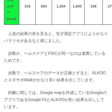
エネ
ルギ
316
284
1,264
1,845
338
27
ー
(kcal)
上述の結果の表を見ると、先ず測定アプリによりかなり
バラツキがあるなと感じました。
歩数が、ヘルスケアとFiNCが同一なのは連携している
ためです。
歩数で、ヘルスケアのデータが正確とすると、ALKOO
とスギサボWalkがかなり良い結果を出しています。
距離に関しては、Google mapを作成しているGoogleの
アプリであるGoogle FitとALKOOが良い結果を出しして
います。