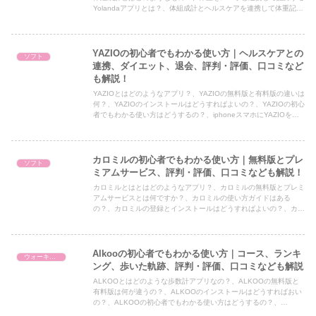
Yolandaアプリとは？、体組成計とヘルスケアを連携して体重記録
とはどうするの？、ヘルスケアデータをcsv形式でダウンロードす
る方法ほどうするの？、ヘルスケアのCSVファイルをGoogle
Sheets（ExcelでもOK）に読み込みグラフ化するにはどうする
の？などについて解説した記事です。
YAZIOの初心者でもわかる使い方｜ヘルスケアとの
ソフト
連携、ダイエット、退会、評判・評価、口コミなど
も解説！
YAZIOとはどのようなアプリ？、YAZIOの無料版と有料版の違いは
何？、YAZIOのインストールはどうすればよいの？、YAZIOの初心
者でもわかる使い方はどうするの？、iphoneスマホにYAZIOをイ
ンストール、ログインして始めるまで、日記画面、レシピ画面、コ
ーチ画面、もっと画面、食事、アクティビティー、体重などを入力
する画面、退会方法。YAZIOの評判・評価、口コミはどうなの？に
ついて解説した記事です。
カロミルの初心者でもわかる使い方｜無料版とプレ
ソフト
ミアムサービス、評判・評価、口コミなども解説！
カロミルとはとはどのようなアプリ？、カロミルの無料版とプレミ
アムサービスとは何ですか？、カロミルの使い方ガイドはある
の？、カロミルの登録とインストールはどうすればよいの？、カロ
ミルの初心者でもわかる使い方はどうするの？、食事画面、体重バ
イタル画面、運動画面、チーム画面、メニュー画面、カロミルの評
判・評価、口コミはどうなの？などについて解説した記事です。
Alkooの初心者でもわかる使い方｜コース、ランキ
ウォーキング
ング、歩いた軌跡、評判・評価、口コミなども解説
ALKOOとはどのような歩数計アプリなの？、ALKOOの無料版と
有料版は何が違うの？、ALKOOのインストールはどうすればおい
の？、ALKOOの初心者でもわかる使い方はどうするの？、
ALKOOのホーム画面、歩く画面、記録画面、コース画面、ランキ