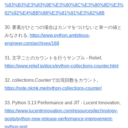
%83%B3%E3%83%9E%E3%80%8C%E3%80%8D%E3%
82%92%E4%BB%98%E3%81%91%E3%82%8B
30. 要素がひとつの場合はカンマをつけないと単一の値と
みなされる,
https://www.python.ambitious-
engineer.com/archives/168
31. 文字ごとのカウントを行うサンプル - Relief,
https://www.relief.jp/docs/python-collections-counter.html
32. collections.Counterで出現回数をカウント,
https://note.nkmk.me/python-collections-counter/
33. Python 3.13 Performance and JIT - Lucent Innovation,
https://www.lucentinnovation.com/resources/technology-
posts/python-new-release-performance-improvement-
python-repl