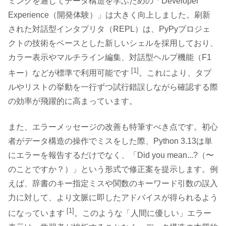
ミングを通じてデータ構造を学ぶための「Developer
Experience（開発体験）」は大きく向上しました。刷新
された対話型インタプリタ（REPL）は、PyPyプロジェ
クトの技術をベースとした新しいシェルを採用しており、
カラー表示やマルチライン編集、対話型ヘルプ機能（F1
[1]
キー）などが標準で利用可能です
。これにより、タプ
ルやリストの挙動を一行ずつ試行錯誤しながら確認する際
の効率が飛躍的に高まっています。
また、エラーメッセージの改善も特筆すべき点です。初心
者がデータ構造の操作でミスをした際、Python 3.13は単
にエラーを報告するだけでなく、「Did you mean...?（〜
のことですか？）」という形式で修正案を提示します。例
えば、辞書のキー指定ミスや関数のキーワード引数の誤入
力に対して、より文脈に即したアドバイスが得られるよう
[1]
になっています
。このような「人間に優しい」エラー