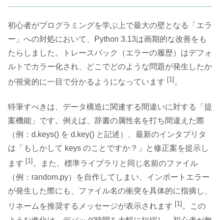
初心者がプログラミングを学ぶ上で最大の壁となる「エラ
ー」への対処において、Python 3.13は画期的な改善をも
たらしました。トレースバック（エラーの履歴）はデフォ
ルトでカラー化され、どこでどのような問題が発生したか
[1]
が視覚的に一目で分かるようになっています
。
特筆すべきは、データ構造に関連する間違いに対する「提
案機能」です。例えば、辞書の属性名を打ち間違えた際
（例：d.keys() を d.key() と記述）、最新のインタプリタ
は「もしかして keys のことですか？」と修正案を提示し
[1]
ます
。また、標準ライブラリと同じ名前のファイル
（例：random.py）を自作してしまい、インポートエラー
が発生した際にも、ファイル名の衝突を具体的に指摘し、
[1]
リネームを推奨するメッセージが表示されます
。この