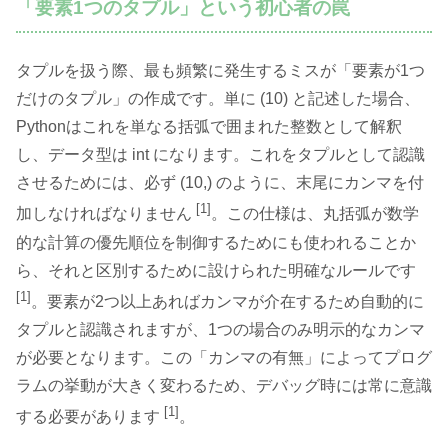
「要素1つのタプル」という初心者の罠
タプルを扱う際、最も頻繁に発生するミスが「要素が1つ
だけのタプル」の作成です。単に (10) と記述した場合、
Pythonはこれを単なる括弧で囲まれた整数として解釈
し、データ型は int になります。これをタプルとして認識
させるためには、必ず (10,) のように、末尾にカンマを付
[1]
加しなければなりません
。この仕様は、丸括弧が数学
的な計算の優先順位を制御するためにも使われることか
ら、それと区別するために設けられた明確なルールです
[1]
。要素が2つ以上あればカンマが介在するため自動的に
タプルと認識されますが、1つの場合のみ明示的なカンマ
が必要となります。この「カンマの有無」によってプログ
ラムの挙動が大きく変わるため、デバッグ時には常に意識
[1]
する必要があります
。