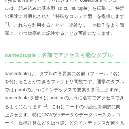
Pythonの標準ライブラリに含まれる collections モジュー
ルは、組み込みの基本型（dict, list, tuple）を拡張し、特定
の用途に最適化された「特殊なコンテナ型」を提供します
[1]
。これらを利用することで、複雑なデータ操作をより簡
潔に、かつ効率的に記述することが可能になります。
namedtuple：名前でアクセス可能なタプル
namedtuple は、タプルの各要素に名前（フィールド名）
を付けることができるファクトリ関数です。通常のタプル
では point のようにインデックスで要素を参照しますが、
namedtuple を使えば point.x のように名前でアクセスでき
[1]
るようになります
。これはコードの可読性を劇的に向
上させます。特にCSVの行データやデータベースのレコ
ード、座標計算などを扱う際、どのインデックスが何を意