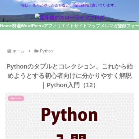
毎日、色々とやったことなど、備忘録的に書いています。
Home
料理
WordPress
アフィリエイト
サイトマップ
メルマガ登録フォ
ホーム
Python
Pythonのタプルとコレクション、これから始
めようとする初心者向けに分かりやすく解説
｜Python入門（12）
Python