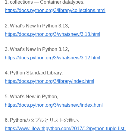
1. collections — Container datatypes,
https://docs.python.org/3/library/collections.html
2. What’s New In Python 3.13,
https://docs.python.org/3/whatsnew/3.13.html
3. What’s New In Python 3.12,
https://docs.python.org/3/whatsnew/3.12.html
4. Python Standard Library,
https://docs.python.org/3/library/index.html
5. What's New in Python,
https://docs.python.org/3/whatsnew/index.html
6. Pythonのタプルとリストの違い,
https://www.lifewithpython.com/2017/12/python-tuple-list-