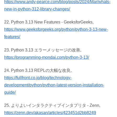
https://www.andy-pearce.com/blog/posts/2024/Mar/whats-
new-in-python-312-library-changes/
22. Python 3.13 New Features - GeeksforGeeks,
https://www.geeksforgeeks.org/python/python-3-13-new-
features/
23. Python 3.13 エラーメッセージの改善,
https://programming-mondai.com/python-3-13/
24. Python 3.13 REPLの大幅な改良,
https://fullfront.co.jp/blog/technology-
development/python/python-latest-version-installation-
guide/
25. よりよいインタラクティブインタプリタ - Zenn,
https://zenn.dev/akasan/articles/423451d2bb8249