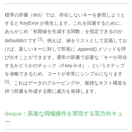
標準の辞書（dict）では、存在しないキーを参照しようと
すると KeyError が発生します。これを回避するために、
あらかじめ「初期値を生成する関数」を指定できるのが
[1]
defaultdict です
。例えば、値をリストとして定義してお
けば、新しいキーに対して即座に .append() メソッドを呼
び出すことができます。通常の辞書で必要な「キーが存在
するかどうかのチェック（if key in d:）」というステップ
を省略できるため、コードが非常にシンプルになります
[1]
。これはデータのグルーピングや、複雑なネスト構造を
持つ辞書を作成する際に威力を発揮します。
deque：高速な両端操作を実現する双方向キュ
ー