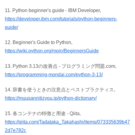
11. Python beginner's guide - IBM Developer,
https://developer.ibm.com/tutorials/python-beginners-
guide/
12. Beginner's Guide to Python,
https://wiki.python.org/moin/BeginnersGuide
13. Python 3.13の改善点 - プログラミング問題.com,
https://programming-mondai.com/python-3-13/
14. 辞書を使うときの注意点とベストプラクティス,
https://muusannitizyou.jp/python-dictionary/
15. 各コンテナの特徴と用途 - Qiita,
https://qiita.com/Tadataka_Takahashi/items/073335639b47
2d7e782c