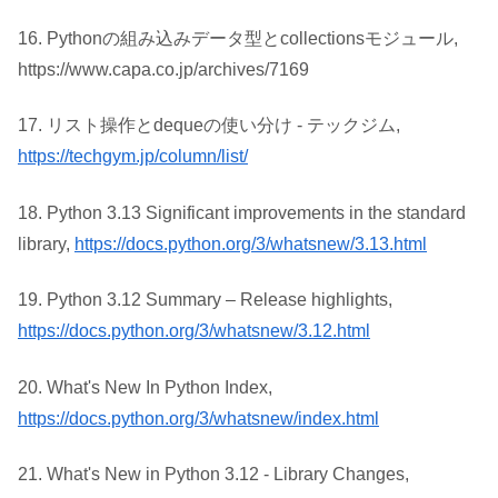
16. Pythonの組み込みデータ型とcollectionsモジュール,
https://www.capa.co.jp/archives/7169
17. リスト操作とdequeの使い分け - テックジム,
https://techgym.jp/column/list/
18. Python 3.13 Significant improvements in the standard
library,
https://docs.python.org/3/whatsnew/3.13.html
19. Python 3.12 Summary – Release highlights,
https://docs.python.org/3/whatsnew/3.12.html
20. What's New In Python Index,
https://docs.python.org/3/whatsnew/index.html
21. What's New in Python 3.12 - Library Changes,