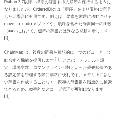
Python 3.7以降、標準の辞書も挿入順序を保持するように
なりましたが、OrderedDict は「順序」をより厳格に管理
したい場合に有用です。例えば、要素を末尾に移動させる
move_to_end() メソッドや、順序を含めた辞書同士の比較
（==）において、標準の辞書とは異なる挙動を示します
[1]
。
ChainMap は、複数の辞書を仮想的に一つのビューとして
[1]
結合する機能を提供します
。これは、デフォルト設
定、環境変数、コマンドライン引数といった優先順位のあ
る設定値を管理する際に非常に便利です。メモリ上に新し
い辞書を作成することなく、既存の辞書群を階層的に検索
できるため、効率的なスコープ管理が可能になります
[1]
。