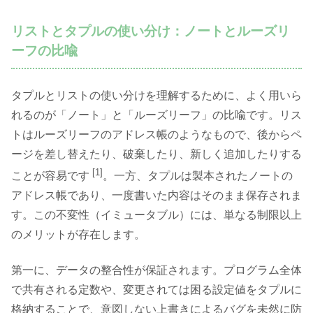
リストとタプルの使い分け：ノートとルーズリ
ーフの比喩
タプルとリストの使い分けを理解するために、よく用いら
れるのが「ノート」と「ルーズリーフ」の比喩です。リス
トはルーズリーフのアドレス帳のようなもので、後からペ
ージを差し替えたり、破棄したり、新しく追加したりする
[1]
ことが容易です
。一方、タプルは製本されたノートの
アドレス帳であり、一度書いた内容はそのまま保存されま
す。この不変性（イミュータブル）には、単なる制限以上
のメリットが存在します。
第一に、データの整合性が保証されます。プログラム全体
で共有される定数や、変更されては困る設定値をタプルに
格納することで、意図しない上書きによるバグを未然に防