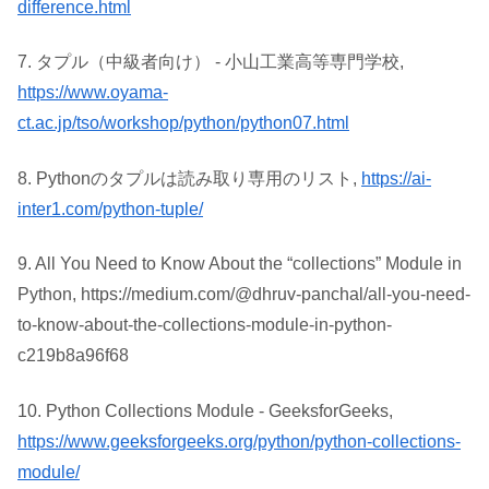
difference.html
7. タプル（中級者向け） - 小山工業高等専門学校,
https://www.oyama-
ct.ac.jp/tso/workshop/python/python07.html
8. Pythonのタプルは読み取り専用のリスト,
https://ai-
inter1.com/python-tuple/
9. All You Need to Know About the “collections” Module in
Python, https://medium.com/@dhruv-panchal/all-you-need-
to-know-about-the-collections-module-in-python-
c219b8a96f68
10. Python Collections Module - GeeksforGeeks,
https://www.geeksforgeeks.org/python/python-collections-
module/