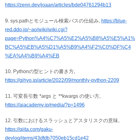
https://zenn.dev/joaan/articles/bde04761294b13
9. sys.pathとモジュール検索パスの仕組み,
https://blue-
red.ddo.jp/~ao/wiki/wiki.cgi?
page=Python%A4%C7%A5%E2%A5%B8%A5%E5%A1%
BC%A5%EB%A5%D1%A5%B9%A4%F2%C0%DF%C4
%EA%A4%B9%A4%EB
10. Pythonの型ヒントの書き方,
https://gihyo.jp/article/2022/09/monthly-python-2209
11. 可変長引数 *args と **kwargs の使い方,
https://aiacademy.jp/media/?p=1496
12. 引数におけるスラッシュとアスタリスクの意味,
https://qiita.com/gaku-
devlog/items/43dfdb7050eb15cd1e42