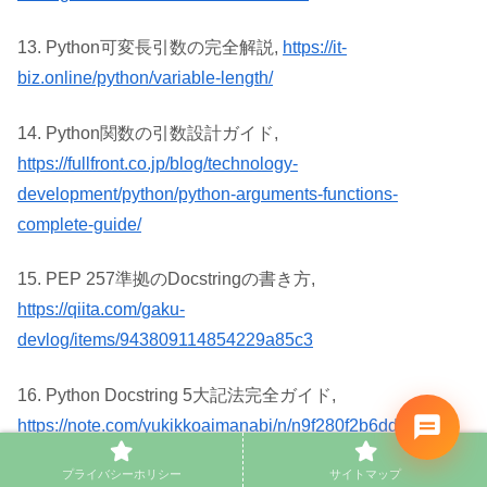
13. Python可変長引数の完全解説,
https://it-
biz.online/python/variable-length/
14. Python関数の引数設計ガイド,
https://fullfront.co.jp/blog/technology-
development/python/python-arguments-functions-
complete-guide/
15. PEP 257準拠のDocstringの書き方,
https://qiita.com/gaku-
devlog/items/943809114854229a85c3
16. Python Docstring 5大記法完全ガイド,
https://note.com/yukikkoaimanabi/n/n9f280f2b6ddb
プライバシーホリシー
サイトマップ
17. 複数行Docstringの推奨スタイル,
https://www.hobby-