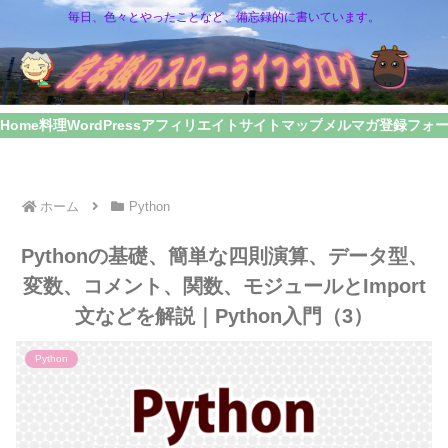
毎日、色々とやったことなど、備忘録的に書いています。
Home
料理
WordPress
アフィリエイト
サイトマップ
メルマガ登録フォ
ホーム
Python
Pythonの基礎、簡単な四則演算、データ型、
変数、コメント、関数、モジュールとImport
文などを解説｜Python入門（3）
Python