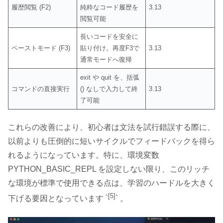
履歴閲覧 (F2)
純粋なコード履歴を
3.13
閲覧可能
長いコードを安全に
ペーストモード (F3)
貼り付け。再度F3で
3.13
通常モードへ復帰
exit や quit を、括弧
コマンドの直接実行
() なしで入力して終
3.13
了可能
これらの改善により、初心者は文法を試行錯誤する際に、
以前よりも圧倒的に短いサイクルでフィードバックを得ら
れるようになっています。特に、環境変数
PYTHON_BASIC_REPL を設定しない限り、このリッチ
な環境が標準で使用できる点は、学習のハードルを大きく
[5]
下げる要因となっています `
` 。