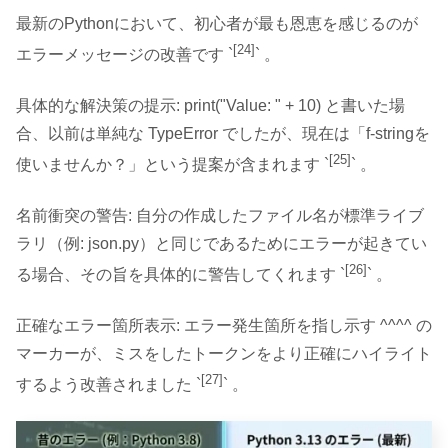
最新のPythonにおいて、初心者が最も恩恵を感じるのが
[24]
エラーメッセージの改善です `
` 。
具体的な解決策の提示: print("Value: " + 10) と書いた場
合、以前は単純な TypeError でしたが、現在は「f-stringを
[25]
使いませんか？」という提案が含まれます `
` 。
名前衝突の警告: 自分の作成したファイル名が標準ライブ
ラリ（例: json.py）と同じであるためにエラーが起きてい
[26]
る場合、その旨を具体的に警告してくれます `
` 。
正確なエラー箇所表示: エラー発生箇所を指し示す ^^^^ の
マーカーが、ミスをしたトークンをより正確にハイライト
[27]
するよう改善されました `
` 。