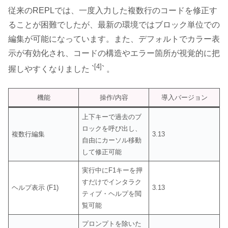
従来のREPLでは、一度入力した複数行のコードを修正す
ることが困難でしたが、最新の環境ではブロック単位での
編集が可能になっています。また、デフォルトでカラー表
示が有効化され、コードの構造やエラー箇所が視覚的に把
[4]
握しやすくなりました `
` 。
機能
操作/内容
導入バージョン
上下キーで過去のブ
ロックを呼び出し、
複数行編集
3.13
自由にカーソル移動
して修正可能
実行中にF1キーを押
すだけでインタラク
ヘルプ表示 (F1)
3.13
ティブ・ヘルプを閲
覧可能
プロンプトを除いた