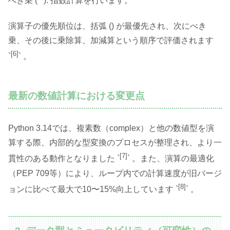
べき乗 (**): 指数計算を行います。
演算子の優先順位は、括弧 () が最優先され、次にべき
乗、その後に乗除算、加減算という順序で評価されます
[6]
`
` 。
最新の数値計算における変更点
Python 3.14では、複素数（complex）と他の数値型を演
算する際、内部的な型変換のプロセスが整理され、より一
[7]
貫性のある動作となりました `
` 。また、演算の最適化
（PEP 709等）により、ループ内での計算速度が旧バージ
[8]
ョンに比べて最大で10〜15%向上しています `
` 。