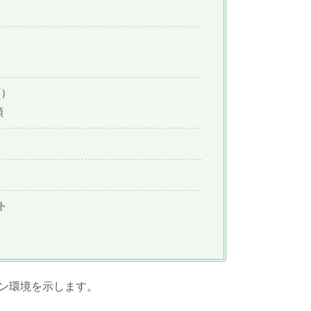
類）
類
ト
ン環境を示します。