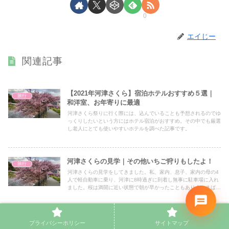
0
エイじー
関連記事
【2021年河津さくら】宿泊ホテルおすすめ５選｜
旅行
和洋室、お年寄りに最適
河津さくら祭りに行く際には、込んでいることも予想されるのでゆ
っくりしたいという方にはホテル宿泊がおすすめ。その中でも厳選
し老人にとても使いやすいホテルを調べた記事です。
河津さくらの見学｜その他いちご狩りもしたよ！
旅行
河津さくらの見学をしてきました。私、家内、息子、家内の母の4
人で軽自動車に乗り、河津に8時過ぎに到着し無事に駐車場に入れ
ました。桜は満開に近い状態で朝が早かったこともあり人もまばら
で、桜を写真に撮ったりして楽しみました。その後、桜を後にし
て、いちごランド中西でいちご狩りを楽しみました。新鮮ないちご
を十分に食べ満足満足。
【2021年河津さくら】食事処おすすめ５選｜和
プライバシーホリシー
サイトマップ
旅行