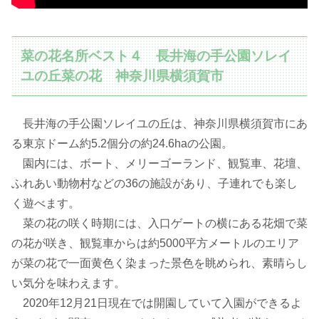
菜の花名所ベスト４ 長井海の手公園ソレイ
ユの丘菜の花 神奈川県横須賀市
長井海の手公園ソレイユの丘は、神奈川県横須賀市にあ
る東京ドーム約5.2個分の約24.6haの公園。
園内には、ボート、メリーゴーランド、観覧車、花壇、
ふれあい動物村などの36の施設があり、子連れでも楽し
く遊べます。
菜の花の咲く時期には、入口ゲートの横にある花畑で菜
の花が咲き、観覧車からは約5000平方メートルのエリア
が菜の花で一面黄色く染まった景色を眺められ、素晴らし
い気分を味わえます。
2020年12月21日現在では開園していて入園ができるよ