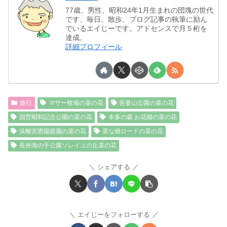
77歳、男性、昭和24年1月生まれの団塊の世代
です、毎日、散歩、ブログ記事の執筆に励ん
でいるエイじーです。アドセンスで月５桁を
達成。
詳細プロフィール
旅行
マザー牧場の菜の花
吾妻山公園の菜の花
国営昭和記念公園の菜の花
本多の森 お花畑の菜の花
浜離宮恩賜庭園の菜の花
菜な畑ロードの菜の花
長井海の手公園ソレイユの丘菜の花
シェアする
エイじーをフォローする