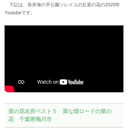
下記は、長井海の手公園ソレイユの丘菜の花の2020年
Youtubeです。
菜の花名所ベスト５ 菜な畑ロードの菜の
花 千葉県鴨川市