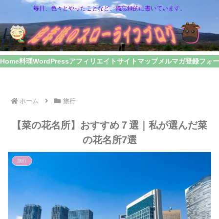
毎日、色々とやったことなど、備忘録的に書いています。
Home
料理
WordPress
アフィリエイト
サイトマップ
メルマガ登録フォ
ホーム
旅行
【菜の花名所】おすすめ７選｜私が選んだ菜
の花名所7選
旅行