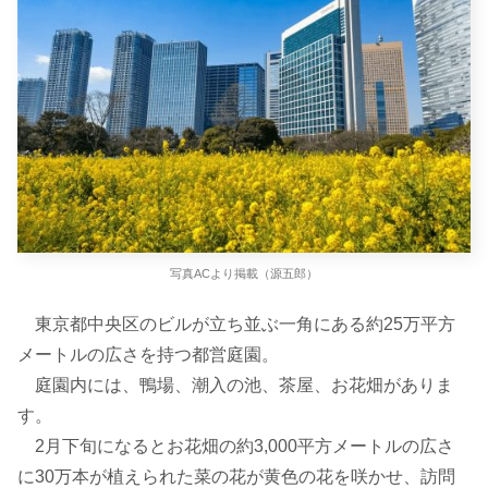
写真ACより掲載（源五郎）
東京都中央区のビルが立ち並ぶ一角にある約25万平方
メートルの広さを持つ都営庭園。
庭園内には、鴨場、潮入の池、茶屋、お花畑がありま
す。
2月下旬になるとお花畑の約3,000平方メートルの広さ
に30万本が植えられた菜の花が黄色の花を咲かせ、訪問