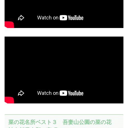
菜の花名所ベスト３ 吾妻山公園の菜の花