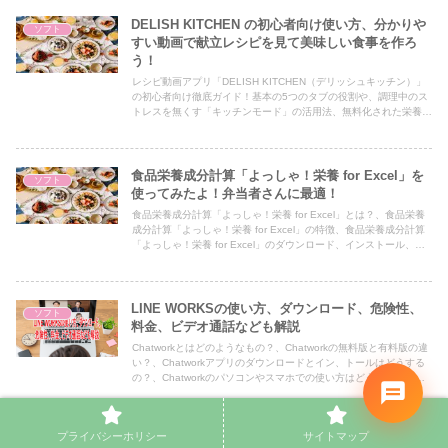
DELISH KITCHEN の初心者向け使い方、分かりや
ソフト
すい動画で献立レシピを見て美味しい食事を作ろ
う！
レシピ動画アプリ「DELISH KITCHEN（デリッシュキッチン）」
の初心者向け徹底ガイド！基本の5つのタブの役割や、調理中のス
トレスを無くす「キッチンモード」の活用法、無料化された栄養成
分表示、自動献立作成、さらに便利な冷凍宅配弁当「Meals」ま
で、料理初心者でも失敗せずに美味しい食事を作れるコツを分かり
やすく解説します。
食品栄養成分計算「よっしゃ！栄養 for Excel」を
ソフト
使ってみたよ！弁当者さんに最適！
食品栄養成分計算「よっしゃ！栄養 for Excel」とは？、食品栄養
成分計算「よっしゃ！栄養 for Excel」の特徴、食品栄養成分計算
「よっしゃ！栄養 for Excel」のダウンロード、インストール、食
品栄養成分計算「よっしゃ！栄養 for Excel」の使い方、食品栄養
成分計算「よっしゃ！栄養 for Excel」の概要、食品栄養成分計算
よっしゃ！栄養 for Excel」を朝食の主菜に適用、食品名入力シー
ト、食品成分表シート、タックシールシートなどについて解説した
LINE WORKSの使い方、ダウンロード、危険性、
ソフト
記事です。
料金、ビデオ通話なども解説
Chatworkとはどのようなもの？、Chatworkの無料版と有料版の違
い？、Chatworkアプリのダウンロードとイン、トールはどうする
の？、Chatworkのパソコンやスマホでの使い方はどうするの？、
ログイン方法、パソコンの設定（通知設定を含む）、スマホの設定
（通知設定を含む）、タスクについて、ビデオ通話や音声通話（画
面共有）、Chatworkの退会の仕方はどうするの？などについて解
プライバシーホリシー
サイトマップ
説した記事です。
Backlogを個人で活用、ヌーラボ、無料のフリープ
ソフト