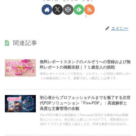
0
エイじー
関連記事
無料レポートスタンドのメルぞうへの登録および無
未分類
料レポートの掲載依頼｜７１歳老人の挑戦
無料レポートスタンドで有名な「メルぞう」への登録と無料レポー
トの掲載依頼について、図解で詳しく解説した記事です。
初心者からプロフェッショナルまでを魅了する次世
PDF
代PDFソリューション「Fire-PDF」：高速解析と
高度な文書管理の全貌
Fire-PDFの魅力を徹底解説！Firecrawlが提供する爆速のRust製解
析エンジンから、初心者にも優しいスマホアプリ、開発者向けの
C#ライブラリまで幅広く紹介します。PDFを数秒でAIが読みやす
いMarkdown形式に変換し、あなたの書類管理やAI活用を劇的に効
率化する最新技術の全貌をチェックしましょう。