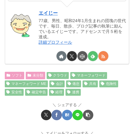
エイじー
77歳、男性、昭和24年1月生まれの団塊の世代
です、毎日、散歩、ブログ記事の執筆に励ん
でいるエイじーです。アドセンスで月５桁を
達成。
詳細プロフィール
ソフト
未分類
クラウド
マネーフォワード
マネーフォワード ME
会計
倦怠
共有
危険性
安全性
確定申告
経理
連携
シェアする
エイじーをフォローする