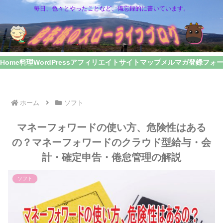
毎日、色々とやったことなど、備忘録的に書いています。
Home
料理
WordPress
アフィリエイト
サイトマップ
メルマガ登録フォ
ホーム
ソフト
マネーフォワードの使い方、危険性はある
の？マネーフォワードのクラウド型給与・会
計・確定申告・倦怠管理の解説
ソフト