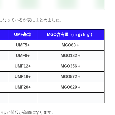
係になっているか表にまとめました。
UMF基準
MGO含有量（ｍｇ/ｋｇ）
UMF5+
MGO83＋
UMF8+
MGO182＋
UMF12+
MGO356＋
UMF16+
MGO572＋
UMF20+
MGO829＋
高いほど値段が高価になります。