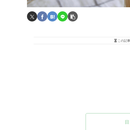
この記
目