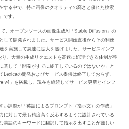
存在する中で、特に画像のクオリティの高さと優れた検索
）」です
。
って、オープンソースの画像生成AI「Stable Diffusion」の
として開発されました
。サービス開始直後からその利便
金調達を実施して急速に拡大を遂げました
。サービスインフ
されており、大量の生成リクエストを高速に処理できる体制が整
に関して「開発がすでに終了しているのではないか」と
Lexicaの開発およびサービス提供は終了しておらず、
rture v4」を搭載し、現在も継続してサービス更新とインフ
やすい課題が「英語によるプロンプト（指示文）の作成」
力に対して最も精度高く反応するように設計されている
な英語のキーワードに翻訳して指示を出すことが難しい