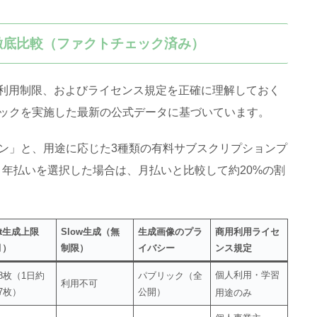
の徹底比較（ファクトチェック済み）
ンと利用制限、およびライセンス規定を正確に理解しておく
ックを実施した最新の公式データに基づいています
。
eプラン」と、用途に応じた3種類の有料サブスクリプションプ
。年払いを選択した場合は、月払いと比較して約20%の割
st生成上限
Slow生成（無
生成画像のプラ
商用利用ライセ
月）
制限）
イバシー
ンス規定
個人利用・学習
8枚（1日約
パブリック（全
利用不可
7枚）
公開）
用途のみ