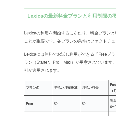
Lexicaの最新料金プランと利用制限
Lexicaの利用を開始するにあたり、料金プラ
ことが重要です
。各プランの条件はファクトチェ
Lexicaには無料でお試し利用ができる「Fre
ラン（Starter、Pro、Max）が用意されています
引が適用されます
。
Fa
プラン名
年払い月額換算
月払い料金
（
週4
Free
$0
$0
6〜