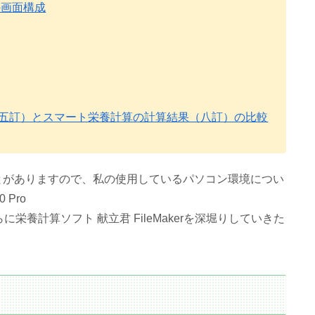
rの画面構成
ker（五訂）とスマート栄養計算の計算結果（八訂）の比較
とがありますので、私の使用しているパソコン環境につい
Pro
に栄養計算ソフト 献立君 FileMakerを深堀りしていきた
？