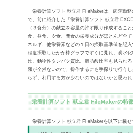
栄養計算ソフト 献立君 FileMakerは、病
で、前に紹介した「栄養計算ソフト 献立君 EX
（３食分）の献立を容量の許す限り作成すること
食、昼食、夕食、間食の栄養成分がほとんど全て
ネルギ、他栄養素などの１日の摂取基準値を記入
程度摂取したかが棒グラフですぐに見れ、炭水化
比、動物性タンパク質比、脂肪酸比率も見られる
類が全然ないので、操作するにも手探りで行うし
らず、利用する方が少ないのではないかと思われ
栄養計算ソフト 献立君 FileMakerの特
栄養計算ソフト 献立君 FileMakerを以下に載