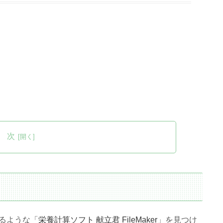
 次
るような「
栄養計算ソフト 献立君 FileMaker
」を見つけ