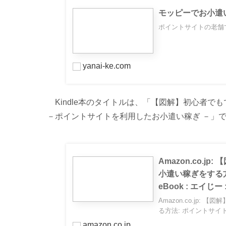
モッピーでお小遣
ポイントサイトの老舗
yanai-ke.com
Kindle本のタイトルは、「【図解】初⼼者で
－ポイントサイトを利⽤したお⼩遣い稼ぎ －」で、
Amazon.co.
小遣い稼ぎをする
eBook : エイじー 
Amazon.co.jp
る方法: ポイントサイト
amazon.co.jp