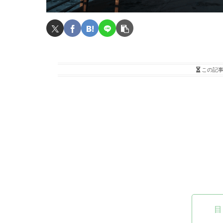
この記
目