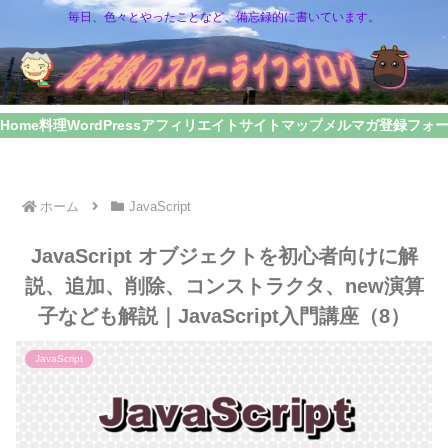
毎日、色々とやったことなど、備忘録的に書いています。
Home
料理
WordPress
アフィリエイト
サイトマップ
メルマガ登録フォ
ホーム
JavaScript
JavaScript オブジェクトを初心者向けに解
説、追加、削除、コンストラクタ、new演算
子なども解説｜JavaScript入門講座（8）
JavaScript