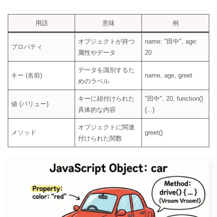
用語
意味
例
オブジェクトが持つ
name: "田中", age:
プロパティ
属性やデータ
20
データを識別するた
キー (名前)
name, age, greet
めのラベル
キーに紐付けられた
"田中", 20, function()
値 (バリュー)
具体的な内容
{...}
オブジェクトに関連
メソッド
greet()
付けられた関数