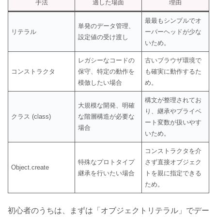
手法
適した場面
理由
最最もシンプルでオ
単発のデータ管理、
リテラル
ーバーヘッドが少な
設定値の受け渡し
いため。
レガシーなコードの
古いブラウザ環境で
コンストラクタ
保守、特定の動作を
も確実に動作するた
模倣したい場合
め。
構文が整理されてお
大規模な開発、明確
り、継承やプライベ
クラス (class)
な階層構造が必要な
ート変数が扱いやす
場合
いため。
コンストラクタを介
特殊なプロトタイプ
さず直接オブジェク
Object.create
継承を行いたい場合
トを親に指定できる
ため。
初心者のうちは、まずは「オブジェクトリテラル」でデー