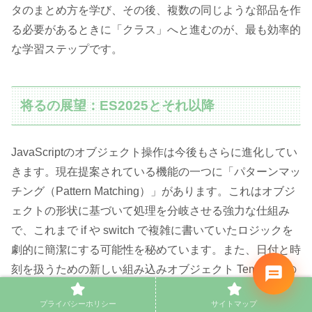
タのまとめ方を学び、その後、複数の同じような部品を作
る必要があるときに「クラス」へと進むのが、最も効率的
な学習ステップです。
将るの展望：ES2025とそれ以降
JavaScriptのオブジェクト操作は今後もさらに進化してい
きます。現在提案されている機能の一つに「パターンマッ
チング（Pattern Matching）」があります。これはオブジ
ェクトの形状に基づいて処理を分岐させる強力な仕組み
で、これまで if や switch で複雑に書いていたロジックを
劇的に簡潔にする可能性を秘めています。また、日付と時
刻を扱うための新しい組み込みオブジェクト Temporal の
導入も進んでおり、従来の Date オブジェクトが抱えてい
プライバシーホリシー
サイトマップ
た多くの問題が解決されようとしています。このように、