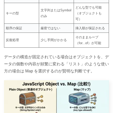
どんな型でも可能
文字列またはSymbol
キーの型
（オブジェクトも
のみ
可）
順序の保証
厳密ではない
挿入順が保証される
そのままループ
反復処理
少し手間がかかる
（for...of）が可能
データの構造が固定されている場合はオブジェクトを、デ
ータの個数や内容が頻繁に変わる「リスト」のような使い
方の場合は Map を選択するのが賢明な判断です。