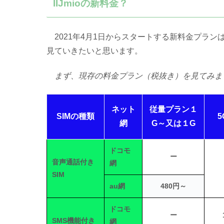
IIJmioの新料金？
2021年4月1日からスタートする新料金プラ
見ていきたいと思います。
まず、現存の料金プラン（税抜き）を見てみま
ネット
従量プラン１
SIMの種類
網
G～又は１G
ドコモ
ー
音声通話付き
網
SIM
au網
480円～
ドコモ
ー
SMS機能付き
網