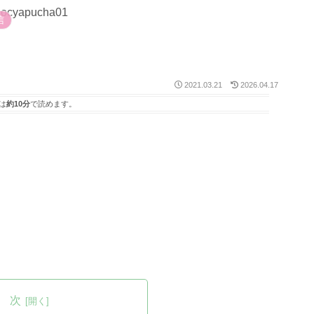
信
2021.03.21
2026.04.17
は
約10分
で読めます。
 次