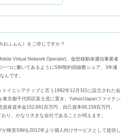
o（みおふぉん）をご存じですか？
 Virtual Network Operator)、仮想移動体通信事業者
ンの一つに書いてあるようにSIM契約回線数シェア、3年連
ドなんです。
ットイニシアティブと言う1992年12月3日に設立された会
を東京都千代田区富士見に置き、Yahoo!Japanファイナン
総資産資本金152,681百万円、自己資本68,159百万円、
なっており、かなり大きな会社であることが伺えます。
ブが格安SIMを2012年より個人向けサービスとして提供し