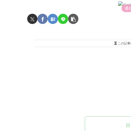
通
この記事
目