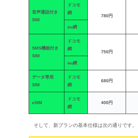
ドコモ
音声通話付き
網
780円
SIM
au網
ドコモ
SMS機能付き
網
750円
SIM
au網
データ専用
ドコモ
680円
SIM
網
ドコモ
eSIM
400円
網
そして、新プランの基本仕様は次の通りです。