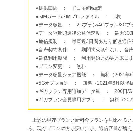
●提供回線 ： ドコモ網/au網
●SIMカード/SIMプロファイル ： 1枚
●データ容量 ： 2Gプラン/4Gプラン/8Gプラ
●データ容量超過後の通信速度 ： 最大300k
●通信規制 ： 最直近3日間あたり低速通信利
●音声契約条件 ： 期間拘束条件なし、音声
●最低利用期間 ： 利用開始月の翌月末日
●プラン変更 ： 無料
●データ容量シェア機能 ： 無料（2021年
●5Gオプション ： 無料（2021年6月以降
●ギガプラン専用追加データ量 ： 200円/G
●ギガプラン会員専用アプリ ： 無料（202
上述の現存プランと新料金プランを見比べると
ろ、現存プランの方が安い）が、通信容量が増え