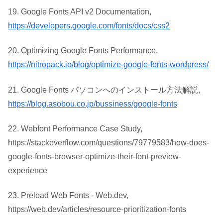
19. Google Fonts API v2 Documentation,
https://developers.google.com/fonts/docs/css2
20. Optimizing Google Fonts Performance,
https://nitropack.io/blog/optimize-google-fonts-wordpress/
21. Google Fonts パソコンへのインストール方法解説,
https://blog.asobou.co.jp/bussiness/google-fonts
22. Webfont Performance Case Study,
https://stackoverflow.com/questions/79779583/how-does-
google-fonts-browser-optimize-their-font-preview-
experience
23. Preload Web Fonts - Web.dev,
https://web.dev/articles/resource-prioritization-fonts