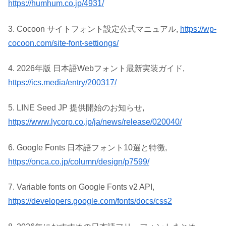
https://humhum.co.jp/4931/
3. Cocoon サイトフォント設定公式マニュアル,
https://wp-
cocoon.com/site-font-settiongs/
4. 2026年版 日本語Webフォント最新実装ガイド,
https://ics.media/entry/200317/
5. LINE Seed JP 提供開始のお知らせ,
https://www.lycorp.co.jp/ja/news/release/020040/
6. Google Fonts 日本語フォント10選と特徴,
https://onca.co.jp/column/design/p7599/
7. Variable fonts on Google Fonts v2 API,
https://developers.google.com/fonts/docs/css2