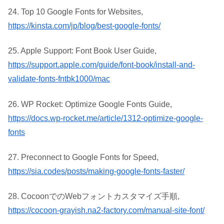
24. Top 10 Google Fonts for Websites,
https://kinsta.com/jp/blog/best-google-fonts/
25. Apple Support: Font Book User Guide,
https://support.apple.com/guide/font-book/install-and-
validate-fonts-fntbk1000/mac
26. WP Rocket: Optimize Google Fonts Guide,
https://docs.wp-rocket.me/article/1312-optimize-google-
fonts
27. Preconnect to Google Fonts for Speed,
https://sia.codes/posts/making-google-fonts-faster/
28. CocoonでのWebフォントカスタマイズ手順,
https://cocoon-grayish.na2-factory.com/manual-site-font/