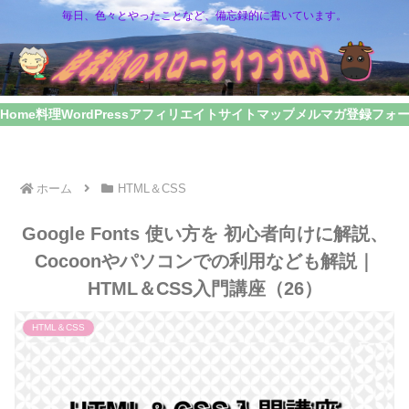
毎日、色々とやったことなど、備忘録的に書いています。
Home
料理
WordPress
アフィリエイト
サイトマップ
メルマガ登録フォ
ホーム
HTML＆CSS
Google Fonts 使い方を 初心者向けに解説、
Cocoonやパソコンでの利用なども解説｜
HTML＆CSS入門講座（26）
HTML＆CSS