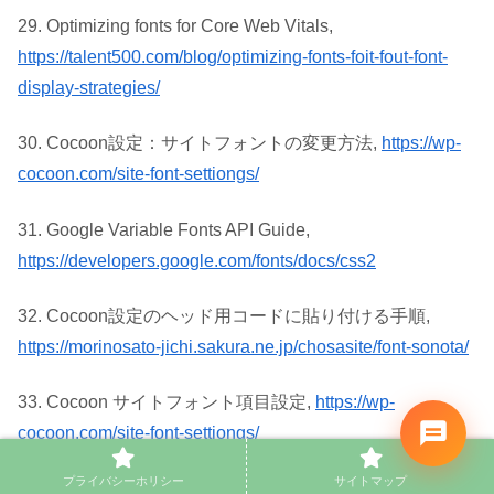
29. Optimizing fonts for Core Web Vitals,
https://talent500.com/blog/optimizing-fonts-foit-fout-font-
display-strategies/
30. Cocoon設定：サイトフォントの変更方法,
https://wp-
cocoon.com/site-font-settiongs/
31. Google Variable Fonts API Guide,
https://developers.google.com/fonts/docs/css2
32. Cocoon設定のヘッド用コードに貼り付ける手順,
https://morinosato-jichi.sakura.ne.jp/chosasite/font-sonota/
33. Cocoon サイトフォント項目設定,
https://wp-
cocoon.com/site-font-settiongs/
プライバシーホリシー
サイトマップ
34. Google Fonts から Mac に反映させる方法,