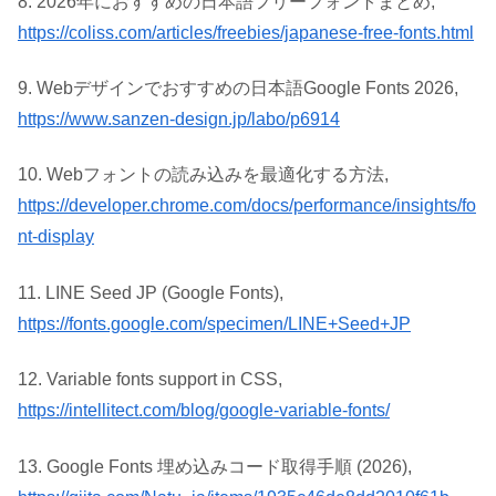
8. 2026年におすすめの日本語フリーフォントまとめ,
https://coliss.com/articles/freebies/japanese-free-fonts.html
9. Webデザインでおすすめの日本語Google Fonts 2026,
https://www.sanzen-design.jp/labo/p6914
10. Webフォントの読み込みを最適化する方法,
https://developer.chrome.com/docs/performance/insights/fo
nt-display
11. LINE Seed JP (Google Fonts),
https://fonts.google.com/specimen/LINE+Seed+JP
12. Variable fonts support in CSS,
https://intellitect.com/blog/google-variable-fonts/
13. Google Fonts 埋め込みコード取得手順 (2026),