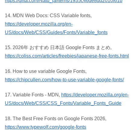
https://qiita.com/Natu_ja/items/1935c46de8dd2010f61b
14. MDN Web Docs: CSS Variable fonts,
https://developer.mozilla.org/en-
US/docs/Web/CSS/Guides/Fonts/Variable_fonts
15. 2026年 おすすめ 日本語 Google Fonts まとめ,
https://coliss.com/articles/freebies/japanese-free-fonts.html
16. How to use variable Google Fonts,
https://chipcullen.com/how-to-use-variable-google-fonts/
17. Variable Fonts - MDN,
https://developer.mozilla.org/en-
US/docs/Web/CSS/CSS_Fonts/Variable_Fonts_Guide
18. The Best Free Fonts on Google Fonts 2026,
https://www.typewolf.com/google-fonts