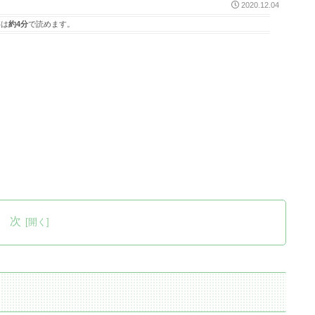
2020.12.04
事は
約4分
で読めます。
 次