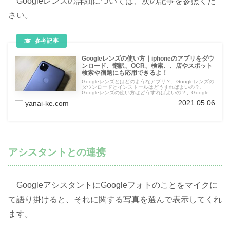
Googleレンズの詳細については、次の記事を参照くだ
さい。
Googleレンズの使い方｜iphoneのアプリをダウ
ンロード、翻訳、OCR、検索、、店やスポット
検索や宿題にも応用できるよ！
Googleレンズとはどのようなアプリ？、Googleレンズの
ダウンロードとインストールはどうすればよいの？、
Googleレンズの使い方はどうすればよいの？、Googleレ
ンズをインストールし終えて使うまで、Officeレンズの
2021.05.06
yanai-ke.com
色々な機能を実際に試してみたよ、翻訳、テキスト、検
索、宿題、ショッピング、お店やスポット、食事、
Googleレンズの評価・評判、口コミはどうなの？などに
ついて解説した記事です。
アシスタントとの連携
GoogleアシスタントにGoogleフォトのことをマイクに
て語り掛けると、それに関する写真を選んで表示してくれ
ます。