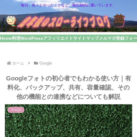
毎日、色々とやったことなど、備忘録的に書いています。
Home
料理
WordPress
アフィリエイト
サイトマップ
メルマガ登録フォ
ホーム
Google
Googleフォトの初心者でもわかる使い方｜有
料化、バックアップ、共有、容量確認、その
他の機能との連携などについても解説
Google