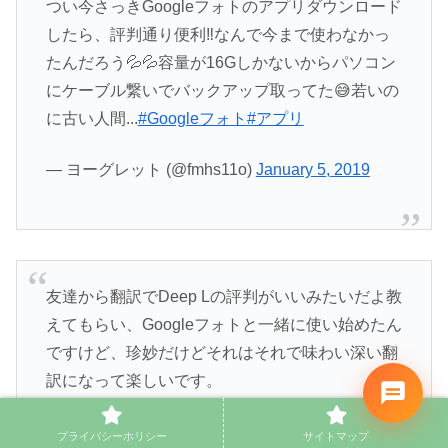
つい今さっきGoogleフォトのアプリダウンロード
したら、評判通り便利‼️なんで今まで使わなかっ
たんだろう💦💦容量が16Gしかないからパソコン
にケーブル繋いでバックアップ取ってた😅若いの
に古い人間...
#Googleフォト
#アプリ
— ヨーグレット (@fmhs11o)
January 5, 2019
友達から翻訳でDeep Lの評判がいいみたいだよ教
えてもらい、Googleフォトと一緒に使い始めたん
ですけど、珍妙だけどそれはそれで味わい深い翻
訳になって楽しいです。
pic.twitter.com/FIcQIAx4VI
プライバシーホリシー
サイトマップ