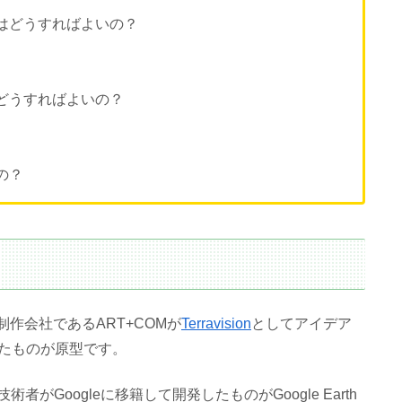
い方はどうすればよいの？
方はどうすればよいの？
るの？
の制作会社であるART+COMが
Terravision
としてアイデア
たものが原型です。
がGoogleに移籍して開発したものがGoogle Earth