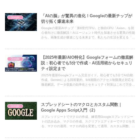
「AIの脳」が驚異の進化！Googleの最新チップが
Google
切り拓く爆速未来
Googleの最新AIチップ「第8世代TPU」と独自CPU「Axion」を初
心者向けに徹底解説！AIエージェント時代を加速させる驚異の性能
から、画像生成が爆速になる未来まで、私たちの生活を変える「AI
の脳」の進化を分かりやすくお届けします。
【2025年最新/AIO特化】Googleフォームの徹底解
Google
説：初心者でも5分で作成・AI活用術からセキュリ
ティ設定まで
2025年最新Googleフォーム完全ガイド。初心者でも5分でAI自動
作成、Geminiによる回答要約、9/8期限のアクセス制限廃止対応を
徹底解説。データ収集の効率化とセキュリティ対策はこれで万全で
す。
スプレッドシートのマクロとカスタム関数｜
Google
Google Apps Script入門（2）
スプレッドシートでマクロの作成、練習用Googleスプレッドシー
トの読み込み、マクロの作成、スクリプトエディターでマクロを見
る、マクロの適用、マクロ内容を変更して適用、カスタム関数、フ
ァイルの追加から円の面積のカスタム関数の作成、円の面積のカス
タム関数の動作の確認、円の面積に円周率に正確なGASの関数を