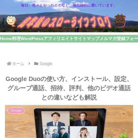
毎日、色々とやったことなど、備忘録的に書いています。
Home
料理
WordPress
アフィリエイト
サイトマップ
メルマガ登録フォ
ホーム
Google
Google Duoの使い方、インストール、設定、
グループ通話、招待、評判、他のビデオ通話
との違いなども解説
Google