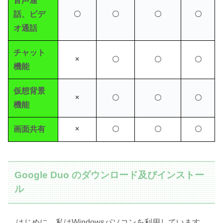
音声通
話、ビデ
〇
〇
〇
〇
オ通話
チャット
×
〇
〇
〇
機能
仮想背景
×
〇
〇
〇
機能
画面共有
×
〇
〇
〇
Google Duo のダウンロード及びインストー
ル
はじめに、私はWindowsパソコンを利用しています