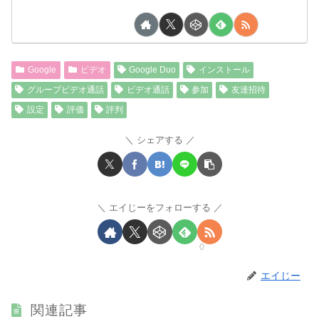
Google
ビデオ
Google Duo
インストール
グループビデオ通話
ビデオ通話
参加
友達招待
設定
評価
評判
シェアする
エイじーをフォローする
0
エイじー
関連記事