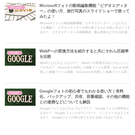
利用、ドキュメンテーションコメント、カスタム機能のガイドライ
ンなどについて解説した記事です。
Microsoftフォトの動画編集機能「ビデオエディタ
Microsoft
ー」の使い方、旅行写真のスライドショーで使って
みたよ！
Microsoftフォトの動画編集機能「ビデオエディター」とはどのよ
うな機能？、ビデオエディターの初心者でもわかる使い方はどうす
るの？、ビデオエディターの画面構成、最も簡単なビデオの作成、
基本的な動画の作り方、北ベトナムに旅行した際のスライドショー
のビデオをどのようにして作成したの？などについて解説した記事
です。
WebPへの変換方法を紹介すると共にそれら圧縮率
Google
を比較
WebPとはどのようなもの？、WebPへの変換方法はどのようにし
てやるの？、Squooshを利用した画像ファイル変換、Syncerを利
用した画像ファイル変換、XnConvertを利用した画像ファイル変
換、サルワカ道具箱を利用した画像ファイル変換、写真５枚で変換
方法による圧縮率の違いの比較などについて解説した記事です。
Googleフォトの初心者でもわかる使い方｜有料
Google
化、バックアップ、共有、容量確認、その他の機能
との連携などについても解説
Googleフォトとはどのようなアプリ？、Googleフォトの有料化に
なるの？、Google フォトのダウンロード、インストールはどうす
るの？、Googleフォトの初心者でも分かる使い方はどうする
の？、基本的操作、容量確認、共有、バックアップ、Googleレン
ズとの連携、アシスタントとの連携、Googleファオトの評判・評
価、口コミはどうなの？などについて解説した記事です。