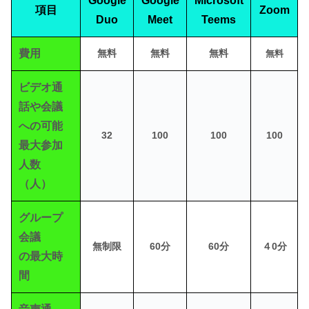
Google
Google
Microsoft
項目
Zoom
Duo
Meet
Teems
費用
無料
無料
無料
無料
ビデオ通
話や会議
への可能
32
100
100
100
最大参加
人数
（人）
グループ
会議
無制限
60分
60分
４0分
の最大時
間