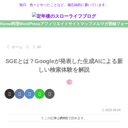
毎日、色々とやったことなど、備忘録的に書いています。
Home
料理
WordPress
アフィリエイト
サイトマップ
メルマガ登録フォ
ホーム
AI
SGEとは？Googleが発表した生成AIによる新
しい検索体験を解説
AI
2023.09.04
この記事は
約9分
で読めます。