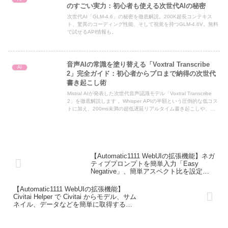
のすごい実力：初心者も使える次世代AIの秘密
次世代AI「GLM-4.6」の秘密を徹底解説。200K超長コンテキス
ト、驚異のコーディング性能、そして視覚を持つGLM-4.6V。無料
で試せるAPI情報も。
音声AIの常識を塗り替える「Voxtral Transcribe
AI
2」完全ガイド：初心者からプロまで納得の次世代
書き起こし術
Mistral AIが発表した次世代音声認識モデル「Voxtral Transcribe
2」を徹底解説します 。Whisper APIの半額という圧倒的な低コス
トに加え、200ms未満の超低遅延リアルタイム書き起こしや、高
精度な話者分離機能を搭載しています 。日本語を含む13言語に対
応し、ビジネスの議事録作成からAIエージェントの開発まで幅広く
活用できる最新AIの魅力と使い方を、初心者向けに分かりやすく紹
介します 。
【Automatic1111 WebUIの拡張機能】ネガ
ティブプロンプトを簡単入力「Easy
Negative」、簡単アスペクト比を設定で
きる「Aspect Ratio Selector」について解
説
【Automatic1111 WebUIの拡張機能】
Civitai Helper で Civitai からモデル、サム
ネイル、データなどを簡単に取得する方
法