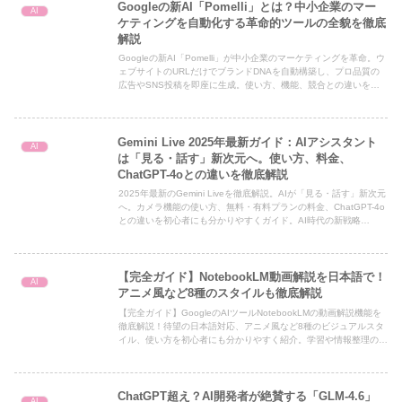
Googleの新AI「Pomelli」とは？中小企業のマー
AI
ケティングを自動化する革命的ツールの全貌を徹底
解説
Googleの新AI「Pomelli」が中小企業のマーケティングを革命。ウ
ェブサイトのURLだけでブランドDNAを自動構築し、プロ品質の
広告やSNS投稿を即座に生成。使い方、機能、競合との違いを徹
底解説します。
Gemini Live 2025年最新ガイド：AIアシスタント
AI
は「見る・話す」新次元へ。使い方、料金、
ChatGPT-4oとの違いを徹底解説
2025年最新のGemini Liveを徹底解説。AIが「見る・話す」新次元
へ。カメラ機能の使い方、無料・有料プランの料金、ChatGPT-4o
との違いを初心者にも分かりやすくガイド。AI時代の新戦略
「AIO」についても触れます。
【完全ガイド】NotebookLM動画解説を日本語で！
AI
アニメ風など8種のスタイルも徹底解説
【完全ガイド】GoogleのAIツールNotebookLMの動画解説機能を
徹底解説！待望の日本語対応、アニメ風など8種のビジュアルスタ
イル、使い方を初心者にも分かりやすく紹介。学習や情報整理の効
率を劇的に向上させます。
ChatGPT超え？AI開発者が絶賛する「GLM-4.6」
AI