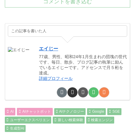
コメントを書き込む
この記事を書いた人
エイじー
77歳、男性、昭和24年1月生まれの団塊の世代
です、毎日、散歩、ブログ記事の執筆に励ん
でいるエイじーです。アドセンスで月５桁を
達成。
詳細プロフィール
AI
AIチャットボット
AIテクノロジー
Google
SGE
ユーザーエクスペリエン
新しい検索体験
検索エンジン
生成型AI