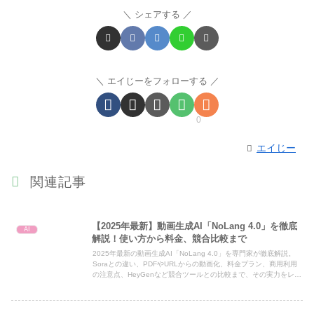
シェアする
エイじーをフォローする
0
エイじー
関連記事
【2025年最新】動画生成AI「NoLang 4.0」を徹底
AI
解説！使い方から料金、競合比較まで
2025年最新の動画生成AI「NoLang 4.0」を専門家が徹底解説。
Soraとの違い、PDFやURLからの動画化、料金プラン、商用利用
の注意点、HeyGenなど競合ツールとの比較まで、その実力をレビ
ューします。