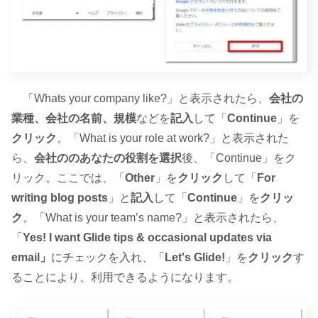
「Whats your company like?」と表示されたら、
会社の
業種、会社の名前、規模
などを
記入
して「
Continue
」を
クリック
。「What is your role at work?」と表示された
ら、
会社ののあなたの役割を選択
後、「Continue」をク
リック。ここでは、「
Other
」を
クリック
して「
For
writing blog posts
」と
記入
して「
Continue
」を
クリッ
ク
。「What is your team’s name?」と表示されたら、
「
Yes! I want Glide tips & occasional updates via
email」
にチェックを入れ、「
Let's Glide!
」を
クリック
す
ることにより、利用できるようになります。