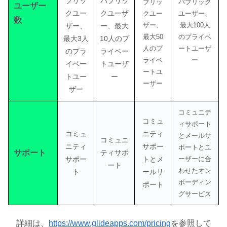
ブリッ
パブリッ
ブリッ
パブリック
ユーザー
クユー
クユーザ
クユー
ユーザー、
数
ザー、
最大100人
ザー、
ー、最大
最大50
のプライベ
最大3人
10人のプ
人のプ
ートユーザ
のプラ
ライベー
ライベ
ー
イベー
トユーザ
ートユ
トユー
ー
ーザー
ザー
コミュニテ
コミュ
ィサポート
コミュ
ニティ
とメールサ
コミュニ
ニティ
サポー
ポートとユ
サポート
ティサポ
サポー
トとメ
ーザーに合
ート
わせたオン
ト
ールサ
ボーディン
ポート
グサービス
詳細は、
https://www.glideapps.com/pricing
を参照して