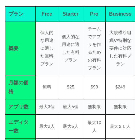
プラン
Free
Starter
Pro
Business
チーム
個人的
大規模な組
個人的な
でアプ
な用途
織や特別な
用途に適
リを作
概要
に適し
要件に対応
した有料
るため
た無料
した有料プ
プラン
の有料
プラン
ラン
プラン
月額の価
無料
$25
$99
$249
格
アプリ数
最大3個
最大5個
無制限
無制限
エディタ
最大10
最大2人
最大5人
最大２５人
人
ー数