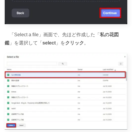
「Select a file」画面で、先ほど作成した「
私の花図
鑑
」を選択して「
select
」を
クリック
。