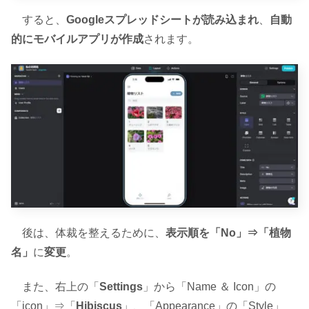
すると、
Googleスプレッドシートが読み込まれ
、
自動
的にモバイルアプリが作成
されます。
後は、体裁を整えるために、
表示順を「No」⇒「植物
名」
に
変更
。
また、右上の「
Settings
」から「Name ＆ Icon」の
「icon」⇒「
Hibiscus
」、「Appearance」の「Style」