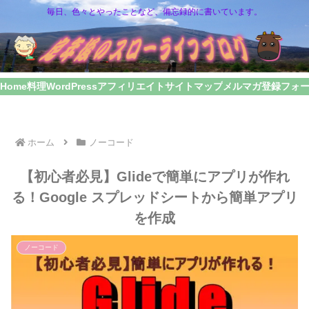
毎日、色々とやったことなど、備忘録的に書いています。
Home
料理
WordPress
アフィリエイト
サイトマップ
メルマガ登録フォ
ホーム
ノーコード
【初心者必見】Glideで簡単にアプリが作れ
る！Google スプレッドシートから簡単アプリ
を作成
ノーコード