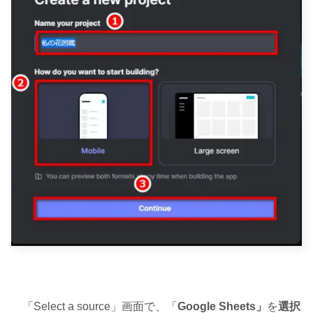
「Select a source」画面で、「
Google Sheets」
を
選択