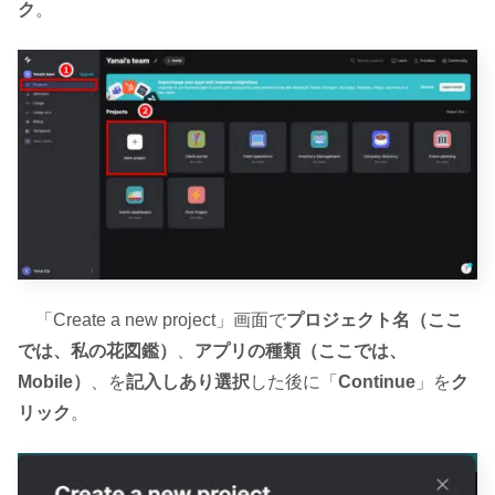
ク
。
「Create a new project」画面で
プロジェクト名（ここ
では、私の花図鑑）
、
アプリの種類（ここでは、
Mobile）
、を
記入しあり選択
した後に「
Continue
」を
ク
リック
。