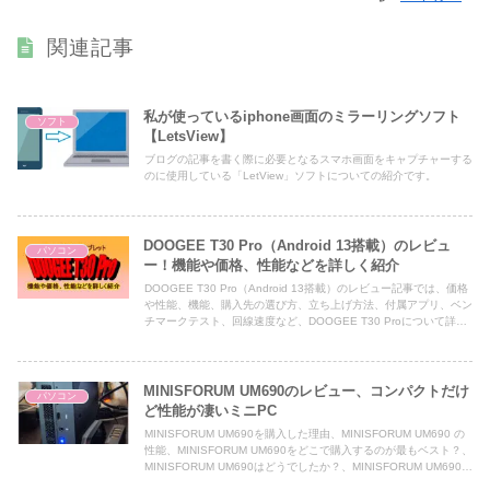
関連記事
私が使っているiphone画面のミラーリングソフト
ソフト
【LetsView】
ブログの記事を書く際に必要となるスマホ画面をキャプチャーする
のに使用している「LetView」ソフトについての紹介です。
DOOGEE T30 Pro（Android 13搭載）のレビュ
パソコン
ー！機能や価格、性能などを詳しく紹介
DOOGEE T30 Pro（Android 13搭載）のレビュー記事では、価格
や性能、機能、購入先の選び方、立ち上げ方法、付属アプリ、ベン
チマークテスト、回線速度など、DOOGEE T30 Proについて詳し
く解説しています。DOOGEE T30 Proを購入を検討している方に
役立つ情報を提供しています。
MINISFORUM UM690のレビュー、コンパクトだけ
パソコン
ど性能が凄いミニPC
MINISFORUM UM690を購入した理由、MINISFORUM UM690 の
性能、MINISFORUM UM690をどこで購入するのが最もベスト？、
MINISFORUM UM690はどうでしたか？、MINISFORUM UM690の
立ち上げ、MINISFORUM UM690を使ってみたよ！、