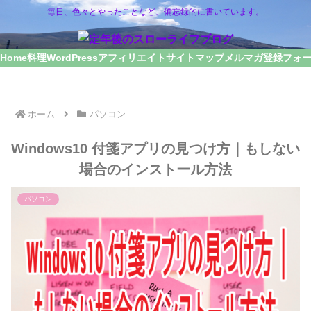
毎日、色々とやったことなど、備忘録的に書いています。
Home
料理
WordPress
アフィリエイト
サイトマップ
メルマガ登録フォ
ホーム
パソコン
Windows10 付箋アプリの見つけ方｜もしない
場合のインストール方法
パソコン