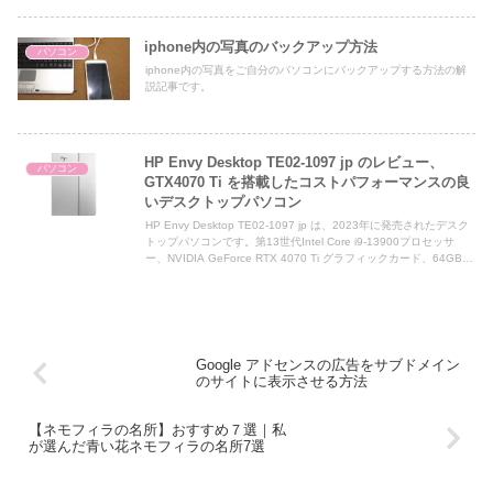
CinebenchR23のベンチマークテスト、PCMark10のベンチマーク
テスト、Geekbench 6のベンチマークテスト、SSDの読み書きの
性能テスト、インターネットの回線速度などについて解説した記事
iphone内の写真のバックアップ方法
パソコン
です。
iphone内の写真をご自分のパソコンにバックアップする方法の解
説記事です。
HP Envy Desktop TE02-1097 jp のレビュー、
パソコン
GTX4070 Ti を搭載したコストパフォーマンスの良
いデスクトップパソコン
HP Envy Desktop TE02-1097 jp は、2023年に発売されたデスク
トップパソコンです。第13世代Intel Core i9-13900プロセッサ
ー、NVIDIA GeForce RTX 4070 Ti グラフィックカード、64GB
メモリ、1TB SSD + 1TB SSDを搭載しています。ゲーム、映像編
集、クリエイティブ作業などの用途に適しています。
Google アドセンスの広告をサブドメイン
のサイトに表示させる方法
【ネモフィラの名所】おすすめ７選｜私
が選んだ青い花ネモフィラの名所7選