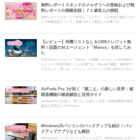
無料レポートスタンドのメルぞうへの登録および無
未分類
料レポートの掲載依頼｜７１歳老人の挑戦
無料レポートスタンドで有名な「メルぞう」への登録と無料レポー
トの掲載依頼について、図解で詳しく解説した記事です。
【レビュー】待機リストなし＆1300クレジット無
未分類
料！話題のAIエージェント「Manus」を試してみ
た
話題のAIエージェント「Manus」が待機リストなし＆1300無料ク
レジットで利用可能に！この記事では、Manusの機能、無料枠で
できること、使い方、メリット・デメリットを初心者向けに分かり
やすくレビューします。AIによるタスク自動化を体験しませんか？
AirPods Pro 3が拓く「聴こえ」の新しい世界：補
Airpods pro 3
聴器機能の徹底解説と活用ガイド
AirPods Pro 3が拓く「聴こえ」の新しい世界：補聴器機能の徹底
解説と活用ガイドのPodca...
Windows10パソコンのバックアップを紹介！バッ
Windows
クアップアプリなども解説
Windows10パソコンのバックアップとは？、Windows10によるバ