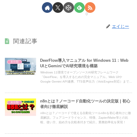
0
エイじー
関連記事
DeerFlow導入マニュアル for Windows 11：Web
未分類
UIとGeminiでAI研究環境を構築
Windows 11環境でオープンソースAI研究フレームワーク
「DeerFlow」を導入するための完全マニュアル。Web UIや
Google Gemini API連携、TTS音声出力（VolcEngine対応）まで、
研究効率を高める具体的な手順を初心者にも分かりやすく解説しま
す。
n8nとは？ノーコード自動化ツールの決定版 | 初心
未分類
者向け徹底解説
n8nとは？ノーコードで使える自動化ツールn8nを初心者向けに徹
底解説。フェアコードライセンス、特徴、Zapier/Make等との比
較、使い方、始め方を比較表付きで紹介。業務効率化を実現！