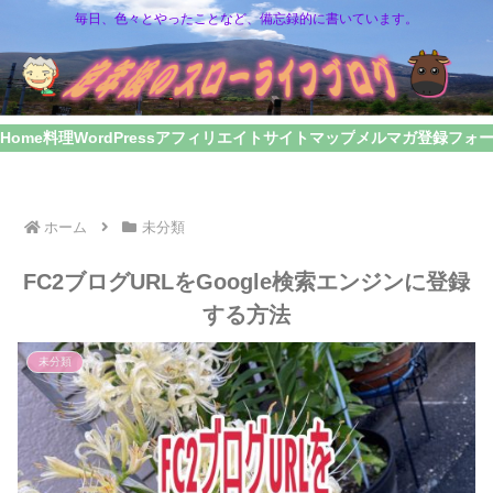
毎日、色々とやったことなど、備忘録的に書いています。
Home
料理
WordPress
アフィリエイト
サイトマップ
メルマガ登録フォ
ホーム
未分類
FC2ブログURLをGoogle検索エンジンに登録
する方法
未分類