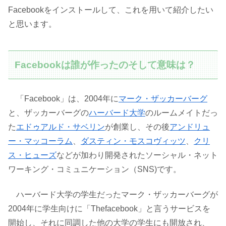
Facebookをインストールして、これを用いて紹介したい
と思います。
Facebookは誰が作ったのそして意味は？
「Facebook」は、2004年に
マーク・ザッカーバーグ
と、ザッカーバーグの
ハーバード大学
のルームメイトだっ
た
エドゥアルド・サベリン
が創業し、その後
アンドリュ
ー・マッコーラム
、
ダスティン・モスコヴィッツ
、
クリ
ス・ヒューズ
などが加わり開発されたソーシャル・ネット
ワーキング・コミュニケーション（SNS)です。
ハーバード大学の学生だったマーク・ザッカーバーグが
2004年に学生向けに「Thefacebook」と言うサービスを
開始し、それに同調した他の大学の学生にも開放され、