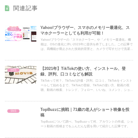
関連記事
Yahoo!ブラウザー、スマホのメモリー最適化、ス
SNS
マホクーラーとしても利用が可能！
Yahoo!ブラウザーの「スマホクーラー」や「メモリー最適化」機
能は、OSの進化に伴い2023年に提供を終了しました。この記事で
は、両機能が廃止された技術的背景と、カメラで写すだけで洗濯マ
ークが分かる便利な最新AI機能などを徹底解説します。あわせて、
スマホが熱い・重いと感じたときに安全かつ劇的に動作を軽くする
最新のセルフケア方法も紹介します。
【2021年】TikTokの使い方、インストール、登
SNS
録、評判、口コミなども解説
TikTokって何？、TikTokの評価・評判、口コミ、TikTokをインスト
ールして始めるまで、TikTokの登録、TikTokの使い方、動画の視
聴、動画の検索、トレンド、フォロー、いいね、コメント、ショー
トムービーの投稿、投稿したショートムービーのダウンロードなど
について解説した記事です。
TopBuzzに挑戦｜71歳の老人がショート映像を投
SNS
稿
TopBuzzについて調べ、TopBuzzって何、アカウントの作成、ショ
ート動画の投稿までをふんだんな図を用いて紹介した記事です。