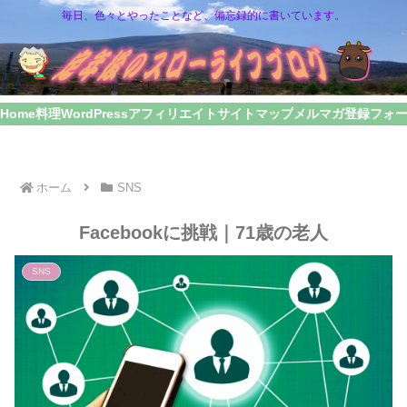
毎日、色々とやったことなど、備忘録的に書いています。
Home
料理
WordPress
アフィリエイト
サイトマップ
メルマガ登録フォ
ホーム
SNS
Facebookに挑戦｜71歳の老人
SNS