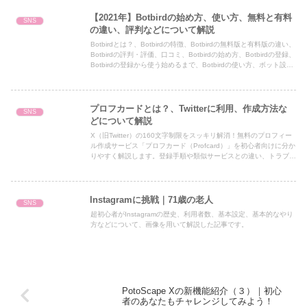
【2021年】Botbirdの始め方、使い方、無料と有料
SNS
の違い、評判などについて解説
Botbirdとは？、Botbirdの特徴、Botbirdの無料版と有料版の違い、
Botbirdの評判・評価、口コミ、Botbirdの始め方、Botbirdの登録、
Botbirdの登録から使う始めるまで、Botbirdの使い方、ボット設
定、定期（ランダム）ボット、つぶやき間隔・順番の選択、つぶや
くメッセージの登録などについて解説した記事です。
プロフカードとは？、Twitterに利用、作成方法な
SNS
どについて解説
X（旧Twitter）の160文字制限をスッキリ解消！無料のプロフィー
ル作成サービス「プロフカード（Profcard）」を初心者向けに分か
りやすく解説します。登録手順や類似サービスとの違い、トラブル
対処法まで網羅しており、オタ活やお取引に最適です。
Instagramに挑戦｜71歳の老人
SNS
超初心者がInstagramの歴史、利用者数、基本設定、基本的なやり
方などについて、画像を用いて解説した記事です。
PotoScape Xの新機能紹介（３）｜初心
者のあなたもチャレンジしてみよう！