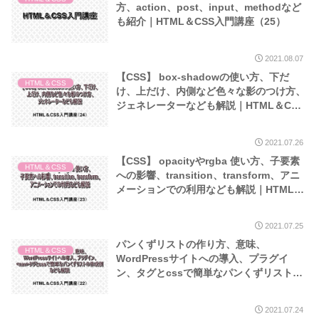
方、action、post、input、methodなど
も紹介｜HTML＆CSS入門講座（25）
2021.08.07
【CSS】 box-shadowの使い方、下だ
HTML＆CSS
け、上だけ、内側など色々な影のつけ方、
ジェネレーターなども解説｜HTML＆CSS
入門講座（24）
2021.07.26
【CSS】 opacityやrgba 使い方、子要素
HTML＆CSS
への影響、transition、transform、アニ
メーションでの利用なども解説｜HTML＆
CSS入門講座（23）
2021.07.25
パンくずリストの作り方、意味、
HTML＆CSS
WordPressサイトへの導入、プラグイ
ン、タグとcssで簡単なパンくずリストの
作成例なども解説｜HTML＆CSS入門講座
（22）
2021.07.24