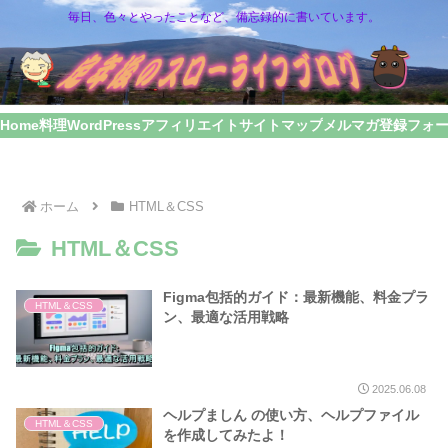
毎日、色々とやったことなど、備忘録的に書いています。
Home
料理
WordPress
アフィリエイト
サイトマップ
メルマガ登録フォ
ホーム
HTML＆CSS
HTML＆CSS
Figma包括的ガイド：最新機能、料金プラ
HTML＆CSS
ン、最適な活用戦略
2025.06.08
ヘルプましん の使い方、ヘルプファイル
HTML＆CSS
を作成してみたよ！