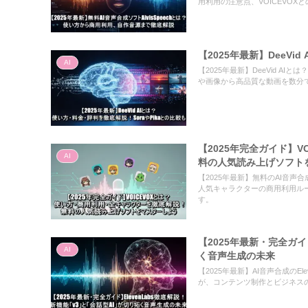
用利用の注意点、VOICEVO
【2025年最新】DeeVi
AI
【2025年最新】DeeVid A
や画像から高品質な動画を数分で
【2025年完全ガイド】
AI
料の人気読み上げソフト
【2025年最新】無料のAI音声
人気キャラクターの商用利用ル
す。
【2025年最新・完全ガイ
AI
く音声生成の未来
【2025年最新】AI音声合成のEleven
が、コンテンツ制作とビジネス