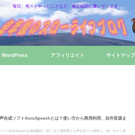
毎日、色々とやったことなど、備忘録的に書いています。
WordPress
アフィリエイト
サイトマップ
音声合成ソフトAivisSpeechとは？使い方から商用利用、自作音源ま
成ソフトAivisSpeechを徹底解説！驚くほど感情豊かな声を誰でも簡単に。使い方から商