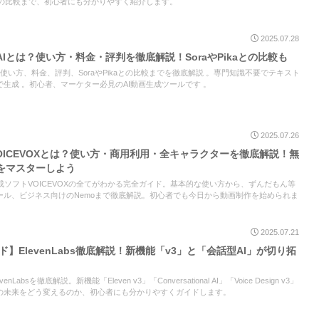
Xとの比較まで、初心者にも分かりやすく紹介します。
2025.07.28
d AIとは？使い方・料金・評判を徹底解説！SoraやPikaとの比較も
Iとは？使い方、料金、評判、SoraやPikaとの比較までを徹底解説 。専門知識不要でテキスト
生成 。初心者、マーケター必見のAI動画生成ツールです 。
2025.07.26
VOICEVOXとは？使い方・商用利用・全キャラクターを徹底解説！無
をマスターしよう
合成ソフトVOICEVOXの全てがわかる完全ガイド。基本的な使い方から、ずんだもん等
ール、ビジネス向けのNemoまで徹底解説。初心者でも今日から動画制作を始められま
2025.07.21
ド】ElevenLabs徹底解説！新機能「v3」と「会話型AI」が切り拓
Labsを徹底解説。新機能「Eleven v3」「Conversational AI」「Voice Design v3」
の未来をどう変えるのか、初心者にも分かりやすくガイドします。