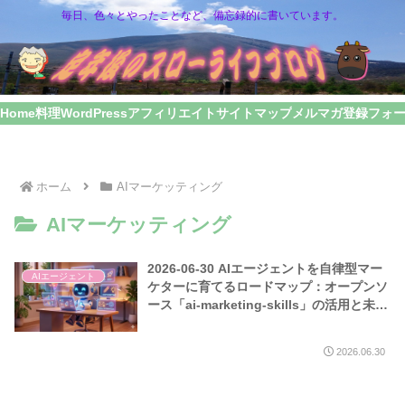
毎日、色々とやったことなど、備忘録的に書いています。
Home
料理
WordPress
アフィリエイト
サイトマップ
メルマガ登録フォ
ホーム
AIマーケッティング
AIマーケッティング
2026-06-30 AIエージェントを自律型マー
AIエージェント
ケターに育てるロードマップ：オープンソ
ース「ai-marketing-skills」の活用と未来
のGTM戦略
2026.06.30