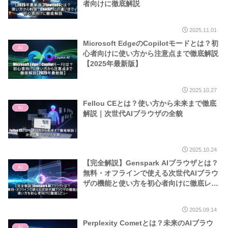
者向けに徹底解説
2025.11.01
Microsoft EdgeのCopilotモードとは？初
AI
心者向けに使い方から注意点まで徹底解説
【2025年最新版】
2025.10.27
Fellou CEとは？使い方から未来まで徹底
AI
解説｜次世代AIブラウザの全貌
2025.10.24
【完全解説】Genspark AIブラウザとは？
AI
無料・オフラインで使える次世代AIブラウ
ザの機能と使い方を初心者向けに徹底レビ
ュー
2025.09.14
Perplexity Cometとは？未来のAIブラウ
AI