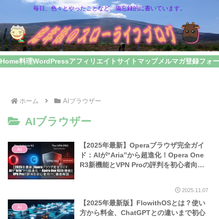
毎日、色々とやったことなど、備忘録的に書いています。
Home
料理
WordPress
アフィリエイト
サイトマップ
メルマガ登録フォ
ホーム
AIブラウザー
AIブラウザー
【2025年最新】Operaブラウザ完全ガイ
AI
ド：AIが“Aria”から超進化！Opera One
R3新機能とVPN Proの評判を初心者向け
に徹底解説
2025.11.07
【2025年最新版】FlowithOSとは？使い
AI
方から料金、ChatGPTとの違いまで初心