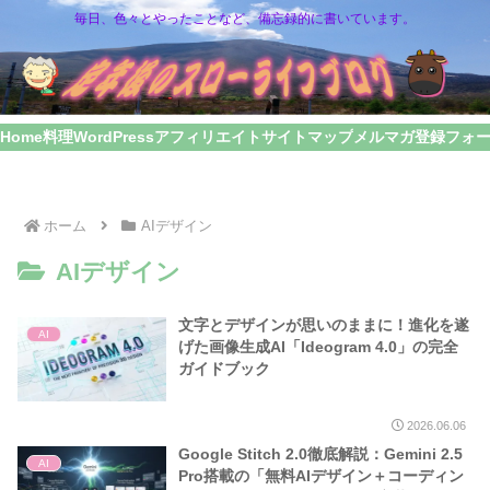
毎日、色々とやったことなど、備忘録的に書いています。
Home
料理
WordPress
アフィリエイト
サイトマップ
メルマガ登録フォ
ホーム
AIデザイン
AIデザイン
文字とデザインが思いのままに！進化を遂
AI
げた画像生成AI「Ideogram 4.0」の完全
ガイドブック
2026.06.06
Google Stitch 2.0徹底解説：Gemini 2.5
AI
Pro搭載の「無料AIデザイン＋コーディン