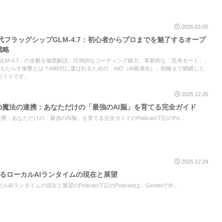
2026.03.05
代フラッグシップGLM-4.7：初心者からプロまでを魅了するオープ
戦略
「GLM-4.7」の全貌を徹底解説。圧倒的なコーディング能力、革新的な「思考モード」、
もたらす衝撃とは？AI時代に選ばれるための「AIO（AI最適化）」戦略まで網羅した、
ガイドです。
2025.12.26
okLMの魔法の連携：あなただけの「最強のAI脳」を育てる完全ガイド
魔法の連携：あなただけの「最強のAI脳」を育てる完全ガイドのPodcast下記のPo...
2025.12.24
化するローカルAIランタイムの現在と展望
AIランタイムの現在と展望のPodcast下記のPodcastは、Geminiで作...