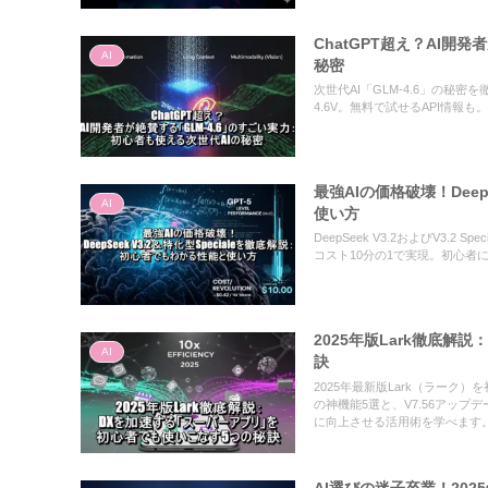
ChatGPT超え？AI開
AI
秘密
次世代AI「GLM-4.6」の秘
4.6V。無料で試せるAPI情報も
最強AIの価格破壊！Deep
AI
使い方
DeepSeek V3.2およびV3.2 
コスト10分の1で実現。初心者
2025年版Lark徹底
AI
訣
2025年最新版Lark（ラーク）
の神機能5選と、V7.56アッ
に向上させる活用術を学べます