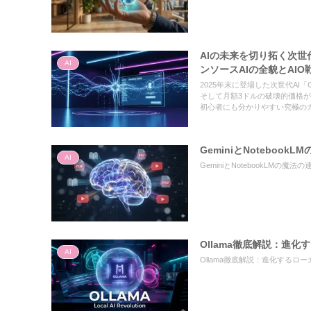
AIの未来を切り拓く次世
AI
ンソースAIの全貌とAIO
2025年末に登場した次世代AI
そして月額3ドルの破壊的価格が
初心者にも分かりやすい究極の
GeminiとNotebo
AI
GeminiとNotebookLMの
Ollama徹底解説：進
AI
Ollama徹底解説：進化するローカル