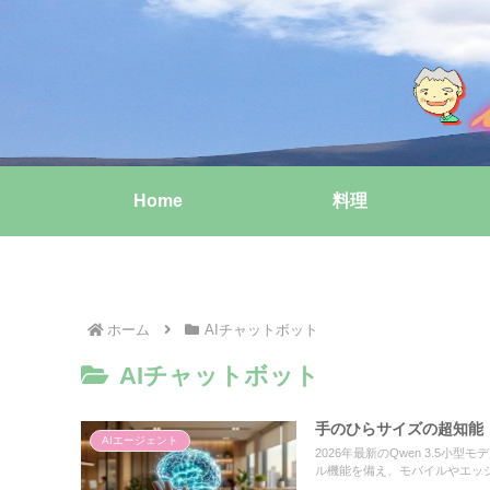
Home
料理
ホーム
AIチャットボット
AIチャットボット
手のひらサイズの超知能：Q
AIエージェント
2026年最新のQwen 3.5
ル機能を備え、モバイルやエッ