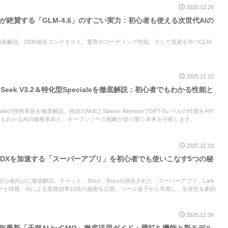
2025.12.20
発者が絶賛する「GLM-4.6」のすごい実力：初心者も使える次世代AIの
密を徹底解説。200K超長コンテキスト、驚異のコーディング性能、そして視覚を持つGLM-
。
2025.12.12
Seek V3.2＆特化型Specialeを徹底解説：初心者でもわかる性能と
Specialeの技術革新を徹底解説。独自のMoEとSparse AttentionでGPT-5レベルの性能をAPI
にもわかるAIの価格革命と、オープンソース戦略が切り開く未来を分析します。
2025.12.10
解説：DXを加速する「スーパーアプリ」を初心者でも使いこなす5つの秘
を初心者向けに徹底解説。チャット、Docs、Baseが統合された「スーパーアプリ」Lark
プデート情報、AIによる業務効率10倍の秘密を公開。ツール迷子から卒業し、生産性を劇的
。
2025.12.09