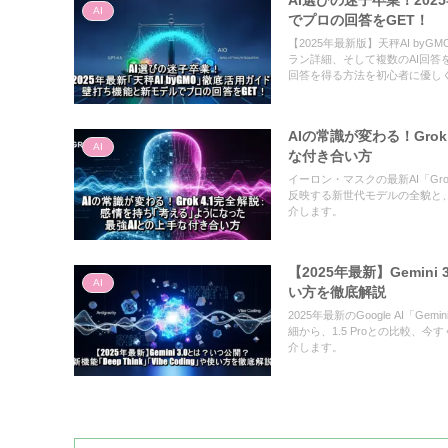
AI選びの迷子卒業！202
AI
でプロの回答をGET！
【2025年最新版】天秤AI byGM
ラン詳細、そして複数のAI回答
回答を得る方法を初心者に優し
AIの常識が変わる！Gro
AI
な付き合い方
イーロン・マスクの最新AI「Gr
反映する新世代モデルの全貌と、
介します。
【2025年最新】Gemini
AI
い方を徹底解説
2025年最新のGoogle AI「Gemin
細から、1.5 Proとの比較、
介します。