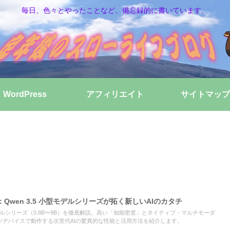
毎日、色々とやったことなど、備忘録的に書いています。
WordPress
アフィリエイト
サイトマップ
wen 3.5 小型モデルシリーズが拓く新しいAIのカタチ
小型モデルシリーズ（0.8B〜9B）を徹底解説。高い「知能密度」とネイティブ・マルチモーダ
ジデバイスで動作する次世代AIの驚異的な性能と活用方法を紹介します。