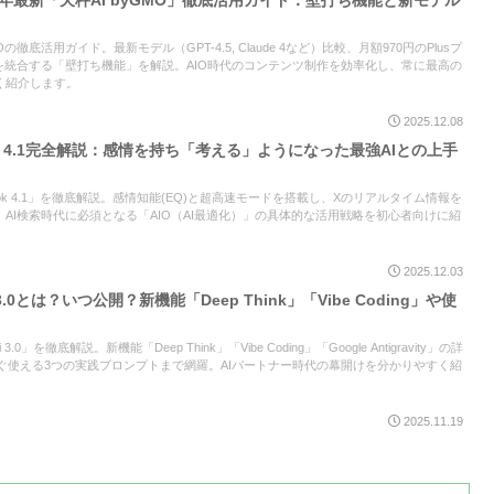
5年最新「天秤AI byGMO」徹底活用ガイド：壁打ち機能と新モデル
Oの徹底活用ガイド。最新モデル（GPT-4.5, Claude 4など）比較、月額970円のPlusプ
を統合する「壁打ち機能」を解説。AIO時代のコンテンツ制作を効率化し、常に最高の
く紹介します。
2025.12.08
k 4.1完全解説：感情を持ち「考える」ようになった最強AIとの上手
ok 4.1」を徹底解説。感情知能(EQ)と超高速モードを搭載し、Xのリアルタイム情報を
AI検索時代に必須となる「AIO（AI最適化）」の具体的な活用戦略を初心者向けに紹
2025.12.03
 3.0とは？いつ公開？新機能「Deep Think」「Vibe Coding」や使
i 3.0」を徹底解説。新機能「Deep Think」「Vibe Coding」「Google Antigravity」の詳
今すぐ使える3つの実践プロンプトまで網羅。AIパートナー時代の幕開けを分かりやすく紹
2025.11.19