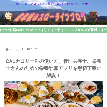
毎日、色々とやったことなど、備忘録的に書いています。
Home
料理
WordPress
アフィリエイト
サイトマップ
メルマガ登録フォ
ホーム
ソフト
CALカロリーR の使い方、管理栄養士、栄養
士さんのための栄養計算アプリを懇切丁寧に
解説！
ソフト