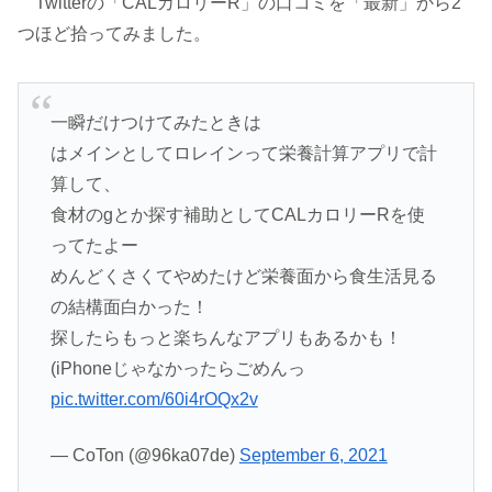
Twitterの「CALカロリーR」の口コミを「最新」から2
つほど拾ってみました。
一瞬だけつけてみたときは
はメインとしてロレインって栄養計算アプリで計
算して、
食材のgとか探す補助としてCALカロリーRを使
ってたよー
めんどくさくてやめたけど栄養面から食生活見る
の結構面白かった！
探したらもっと楽ちんなアプリもあるかも！
(iPhoneじゃなかったらごめんっ
pic.twitter.com/60i4rOQx2v
— CoTon (@96ka07de)
September 6, 2021