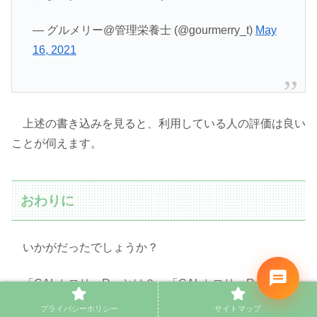
— グルメリー@管理栄養士 (@gourmerry_t)
May
16, 2021
上述の書き込みを見ると、利用している人の評価は良い
ことが伺えます。
おわりに
いかがだったでしょうか？
「CALカロリーR」とは？、「CALカロリーR」の特
徴、「CALカロリーR」の使い方、「CALカロリーR」の
プライバシーホリシー
サイトマップ