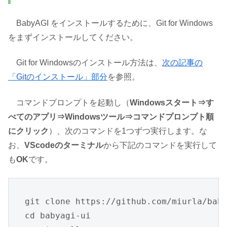
BabyAGI をインストールするために、Git for Windows
をまずインストールしてください。
Git for Windowsのインストール方法は、
次の記事の
「Gitのインストール」部分
を参照。
コマンドプロンプトを起動し（
Windowsスタート⇒す
べてのアプリ⇒Windowsツール⇒コマンドプロンプト順
にクリック
）、次のコマンドを1つずつ実行します。な
お、
VScodeのターミナル
から下記のコマンドを実行して
も
OK
です。
git clone https://github.com/miurla/baby
cd babyagi-ui
