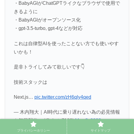
・BabyAGIがChatGPTライクなブラウザで使用で
きるように
・BabyAGIがオープンソース化
・gpt-3.5-turbo, gpt-4などが対応
これは自律型AIを使ったことない方でも使いやす
いかも！
是非トライしてみて欲しいです👇
技術スタックは
Next.js…
pic.twitter.com/zH6qly4qed
— 木内翔大｜AI時代に乗り遅れない為の必見情報
を毎日配信📣 (@shota7180)
May 3, 2023
プライバシーホリシー
サイトマップ