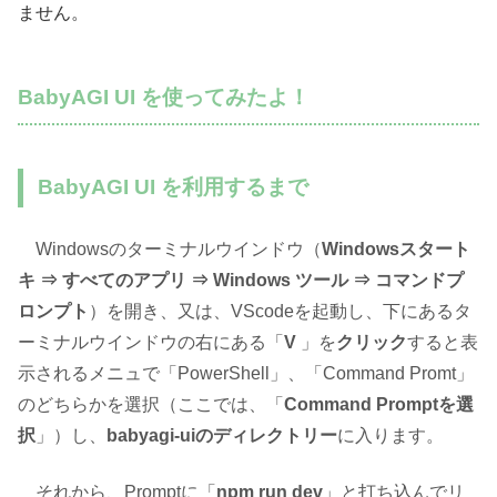
ません。
BabyAGI UI を使ってみたよ！
BabyAGI UI を利用するまで
Windowsのターミナルウインドウ（
Windowsスタート
キ ⇒ すべてのアプリ ⇒ Windows ツール ⇒ コマンドプ
ロンプト
）を開き、又は、VScodeを起動し、下にあるタ
ーミナルウインドウの右にある「
V
」を
クリック
すると表
示されるメニュで「PowerShell」、「Command Promt」
のどちらかを選択（ここでは、「
Command Promptを選
択
」）し、
babyagi-uiのディレクトリー
に入ります。
それから、Promptに「
npm run dev
」と打ち込んでリ