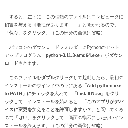
すると、左下に「この種類のファイルはコンピュータに
損害を与える可能性があります。…」と聞かれるので。
「
保存
」を
クリック
。（この部分の画像は省略）
パソコンのダウンロードフォルダーにPythonのセット
アッププログラム「
python-3.11.3-amd64.exe
」が
ダウン
ロード
されます。
このファイルを
ダブルクリック
して起動したら、最初の
インストールのウインドウの下にある
「Add python.exe
to PATH」にチェック
を入れて、「
Install Now
」を
クリ
ック
して、インストールを始めると、「
このアプリがデバ
イスに変更を加えることを許可しますか？
」と聞いてくる
ので「
はい
」を
クリック
して、画面の指示にしたがいイン
ストールを終えます。（この部分の画像は省略）