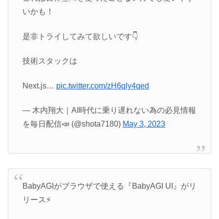
いかも！
是非トライしてみて欲しいです👇
技術スタックは
Next.js…
pic.twitter.com/zH6qly4qed
— 木内翔大｜AI時代に乗り遅れない為の必見情報
を毎日配信📣 (@shota7180)
May 3, 2023
BabyAGIがブラウザで使える『BabyAGI UI』がリ
リース⚡️