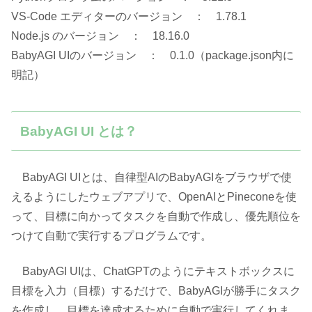
VS-Code エディターのバージョン ： 1.78.1
Node.js のバージョン ： 18.16.0
BabyAGI UIのバージョン ： 0.1.0（package.json内に
明記）
BabyAGI UI とは？
BabyAGI UIとは、自律型AIのBabyAGIをブラウザで使
えるようにしたウェブアプリで、OpenAIとPineconeを使
って、目標に向かってタスクを自動で作成し、優先順位を
つけて自動で実行するプログラムです。
BabyAGI UIは、ChatGPTのようにテキストボックスに
目標を入力（目標）するだけで、BabyAGIが勝手にタスク
を作成し、目標を達成するために自動で実行してくれま