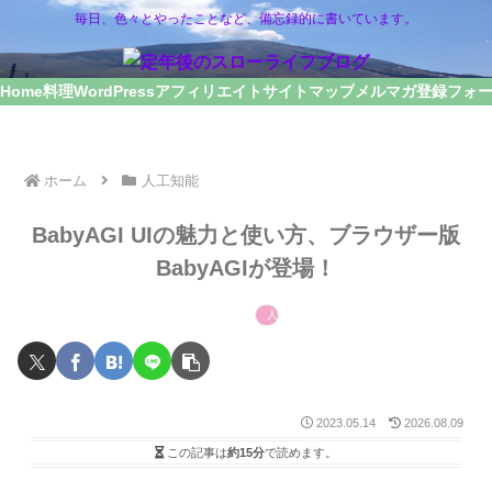
毎日、色々とやったことなど、備忘録的に書いています。
Home
料理
WordPress
アフィリエイト
サイトマップ
メルマガ登録フォ
ホーム
人工知能
BabyAGI UIの魅力と使い方、ブラウザー版
BabyAGIが登場！
人工知能
2023.05.14
2026.08.09
この記事は
約15分
で読めます。