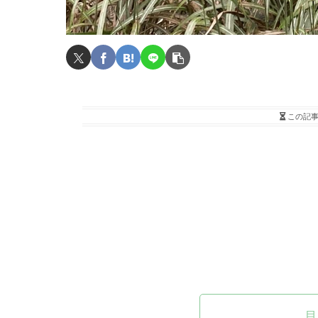
この記
目