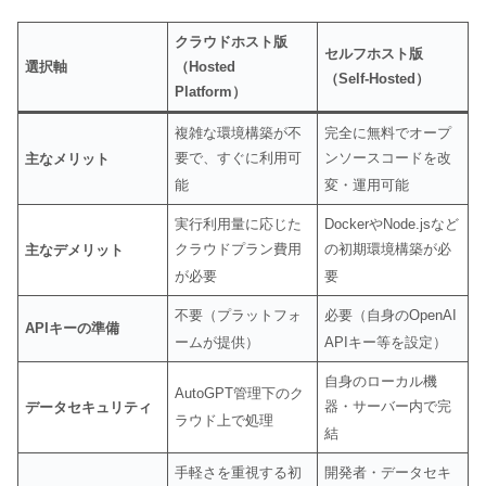
クラウドホスト版
セルフホスト版
選択軸
（Hosted
（Self-Hosted）
Platform）
複雑な環境構築が不
完全に無料でオープ
要で、すぐに利用可
ンソースコードを改
主なメリット
能
変・運用可能
実行利用量に応じた
DockerやNode.jsなど
クラウドプラン費用
の初期環境構築が必
主なデメリット
が必要
要
不要（プラットフォ
必要（自身のOpenAI
APIキーの準備
ームが提供）
APIキー等を設定）
自身のローカル機
AutoGPT管理下のク
器・サーバー内で完
データセキュリティ
ラウド上で処理
結
手軽さを重視する初
開発者・データセキ