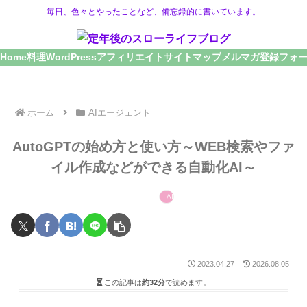
毎日、色々とやったことなど、備忘録的に書いています。
Home
料理
WordPress
アフィリエイト
サイトマップ
メルマガ登録フォ
ホーム
AIエージェント
AutoGPTの始め方と使い方～WEB検索やファ
イル作成などができる自動化AI～
AIエージェント
2023.04.27
2026.08.05
この記事は
約32分
で読めます。