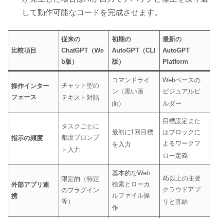
して動作可能なコードを完成させます。
従来の
初期の
最新の
比較項目
ChatGPT（We
AutoGPT（CLI
AutoGPT
b版）
版）
Platform
コマンドライ
Webベースの
チャット型の
操作インター
ン（黒い画
ビジュアルビ
フェース
テキスト対話
面）
ルダー
目標設定また
タスクごとに
最初に1回目標
はブロックに
都度プロンプ
指示の頻度
よるワークフ
を入力
ト入力
ロー定義
基本的なWeb
45以上の主要
限定的（特定
検索とローカ
外部アプリ連
クラウドアプ
のプラグイン
ルファイル操
携
等）
リと直結
作