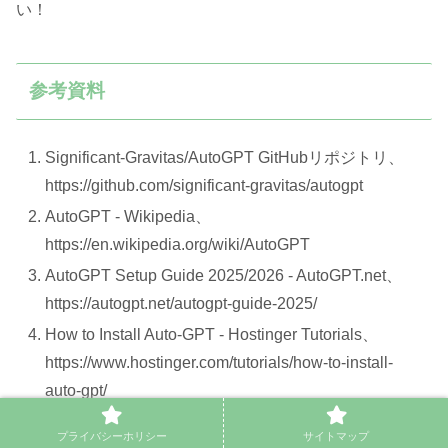
い
！
参考資料
Significant-Gravitas/AutoGPT GitHubリポジトリ、
https://github.com/significant-gravitas/autogpt
AutoGPT - Wikipedia、
https://en.wikipedia.org/wiki/AutoGPT
AutoGPT Setup Guide 2025/2026 - AutoGPT.net、
https://autogpt.net/autogpt-guide-2025/
How to Install Auto-GPT - Hostinger Tutorials、
https://www.hostinger.com/tutorials/how-to-install-
auto-gpt/
AutoGPT Guide & Tutorial - DataCamp、
プライバシーホリシー
サイトマップ