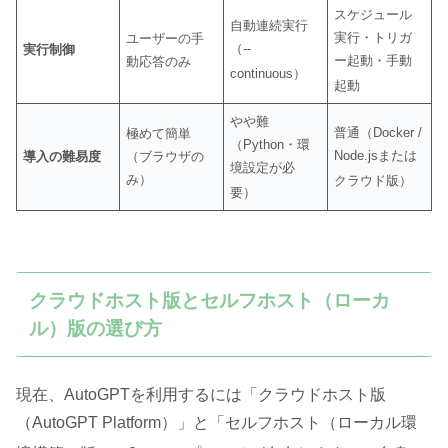
スケジュール
自動連続実行
実行・トリガ
ユーザーの手
（--
実行制御
ー起動・手動
動応答のみ
continuous）
起動
やや難
普通（Docker /
極めて簡単
（Python・環
Node.jsまたは
導入の難易度
（ブラウザの
境設定が必
み）
クラウド版）
要）
クラウドホスト版とセルフホスト（ローカ
ル）版の選び方
現在、AutoGPTを利用するには「クラウドホスト版
（AutoGPT Platform）」と「セルフホスト（ローカル環