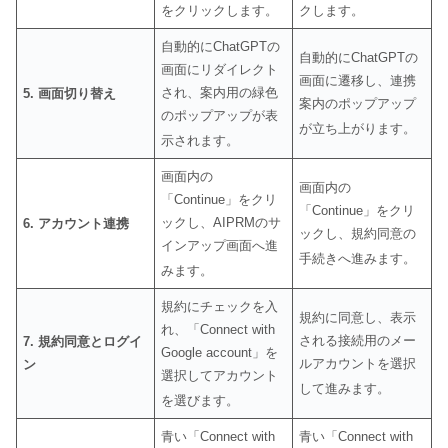
をクリックします
。
クします
。
自動的にChatGPTの
自動的にChatGPTの
画面にリダイレクト
画面に遷移し、連携
され、案内用の緑色
5. 画面切り替え
案内のポップアップ
のポップアップが表
が立ち上がります
。
示されます
。
画面内の
画面内の
「Continue」をクリ
「Continue」をクリ
ックし、AIPRMのサ
6. アカウント連携
ックし、規約同意の
インアップ画面へ進
手続きへ進みます
。
みます
。
規約にチェックを入
規約に同意し、表示
れ、「Connect with
される接続用のメー
7. 規約同意とログイ
Google account」を
ルアカウントを選択
ン
選択してアカウント
して進みます
。
を選びます
。
青い「Connect with
青い「Connect with