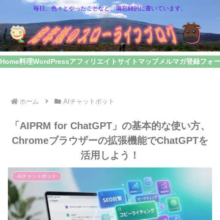
毎日、色々とやったことなど、備忘録的に書いています。
Home
料理
WordPress
アフィリエイト
サイトマップ
メルマガ登録フォ
ホーム
AIチャットボット
「AIPRM for ChatGPT」の基本的な使い方、
Chromeブラウザーの拡張機能でChatGPTを
活用しよう！
AIチャットボット