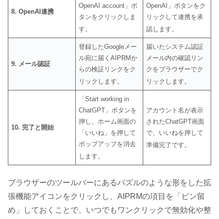
OpenAI account」ボ
OpenAI」ボタンをク
8. OpenAI連携
タンをクリックしま
リックして連携を承
す
。
認します
。
登録したGoogleメー
届いたシステム認証
ル宛に届くAIPRMか
メール内の確認リン
9. メール認証
らの検証リンクをク
クをブラウザーでク
リックします
。
リックします
。
「Start working in
ChatGPT」ボタンを
アカウント名が表示
押し、ホーム画面の
されたChatGPT画面
10. 完了と開始
「いいね」を押して
で、いいねを押して
ポップアップを消去
準備完了です
。
します
。
ブラウザーのツールバーにあるパズルのような形をした拡
張機能アイコンをクリックし、AIPRMの項目を「ピン留
め」しておくことで、いつでもワンクリックで無効化や整