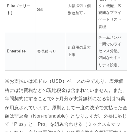
大幅拡張（個
ク）機能、広
Elite（エリー
$59
範囲なプライ
ト）
別追加可）
ベートリスト
管理
。
チームメンバ
ー間でのライ
組織用の最大
センス分配、
Enterprise
要見積もり
上限
強固なセキュ
リティ設定
。
※お支払いは米ドル（USD）ベースのみであり、表示価
格には消費税などの現地税金は含まれていません
。また、
年間契約にすることで2ヶ月分が実質無料になる割引特典
が用意されています
。原則として一度の決済で支払った金
額は非返金（Non-refundable）となりますが、必要に応じ
て「Plus」と「Pro」を組み合わせる（ミックス＆マッ