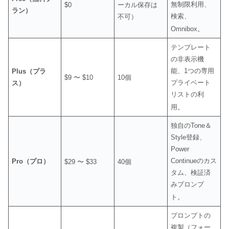
無制限利用、
$0
ーカル保存は
ラン）
検索、
不可）
Omnibox
。
テンプレート
の非表示機
能、1つの専用
Plus（プラ
$9 〜 $10
10個
プライベート
ス）
リストの利
用
。
独自のTone＆
Style登録、
Power
Continueのカス
Pro（プロ）
$29 〜 $33
40個
タム、検証済
みプロンプ
ト
。
プロンプトの
複製（フォー