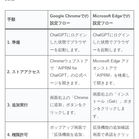
Google Chromeでの
Microsoft Edgeでの
手順
設定フロー
設定フロー
ChatGPTにログイン
ChatGPTにログイン
した状態でブラウザ
した状態でブラウザ
1. 準備
ーを起動します
。
ーを起動します
。
Chromeウェブストア
Microsoft Edge アド
で「AIPRM for
オンストアで
2. ストアアクセス
ChatGPT」の公式ペ
「AIPRM」を検索し
ージを開きます
。
て開きます
。
画面右上の「インス
画面右上の「Chrome
トール（Get）」ボタ
に追加」ボタンをク
3. 追加実行
ンをクリックしま
リックします
。
す
。
ポップアップ画面で
拡張機能の追加確認
「拡張機能を追加」
画面で承認をクリッ
4. 権限許可