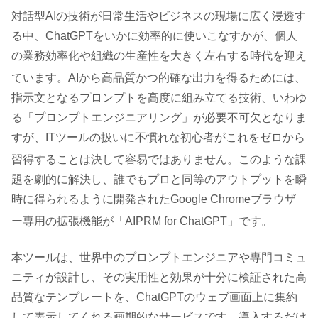
対話型AIの技術が日常生活やビジネスの現場に広く浸透す
る中、ChatGPTをいかに効率的に使いこなすかが、個人
の業務効率化や組織の生産性を大きく左右する時代を迎え
ています
。AIから高品質かつ的確な出力を得るためには、
指示文となるプロンプトを高度に組み立てる技術、いわゆ
る「プロンプトエンジニアリング」が必要不可欠となりま
すが、ITツールの扱いに不慣れな初心者がこれをゼロから
習得することは決して容易ではありません
。このような課
題を劇的に解決し、誰でもプロと同等のアウトプットを瞬
時に得られるように開発されたGoogle Chromeブラウザ
ー専用の拡張機能が「AIPRM for ChatGPT」です
。
本ツールは、世界中のプロンプトエンジニアや専門コミュ
ニティが設計し、その実用性と効果が十分に検証された高
品質なテンプレートを、ChatGPTのウェブ画面上に集約
して表示してくれる画期的なサービスです。導入するだけ