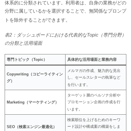
体系的に分類されています
。利用者は、自身の業務がどの
分野に属しているかを選択することで、無関係なプロンプ
トを除外することができます
。
表2：ダッシュボードにおける代表的なTopic（専門分野）
の分類と活用場面
専門トピック（Topic）
具体的な活用場面と業務内容
メルマガの作成、魅力的な見出
Copywriting（コピーライティン
し、セールスレターの執筆など
グ）
を行います
。
ターゲット層のペルソナ分析や
プロモーション企画の作成を行
Marketing（マーケティング）
います
。
検索順位を上げるためのキーワ
ード設計や構成案の構築をしま
SEO（検索エンジン最適化）