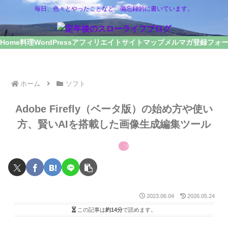
毎日、色々とやったことなど、備忘録的に書いています。
Home
料理
WordPress
アフィリエイト
サイトマップ
メルマガ登録フォ
ホーム
ソフト
Adobe Firefly（ベータ版）の始め方や使い
方、賢いAIを搭載した画像生成編集ツール
ソフト
2023.06.04
2026.05.24
この記事は
約14分
で読めます。