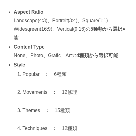
Aspect Ratio
Landscape(4:3)、Portreit(3:4)、Square(1:1)、
Widesqreen(16:9)、Vertical(9:16)の
5種類から選択可
能
Content Type
None、Photo、Grafic、Artの
4種類から選択可能
Style
Popular ： 6種類
Movements ： 12修理
Themes ： 15種類
Techniques ： 12種類