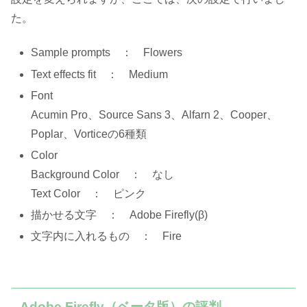
た。
Sample prompts ： Flowers
Text effects fit ： Medium
Font
Acumin Pro、Source Sans 3、Alfarn 2、Cooper、
Poplar、Vorticeの6種類
Color
Background Color ： なし
Text Color ： ピンク
描かせる文字 ： Adobe Firefly(β)
文字内に入れるもの ： Fire
Adobe Firefly（ベータ版）の評判