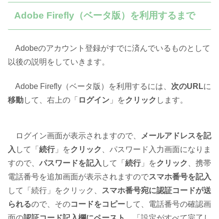
Adobe Firefly（ベータ版）を利用するまで
Adobeのアカウント登録がすでに済んでいるものとして
以後の説明をしていきます。
Adobe Firefly（ベータ版）を利用するには、
次のURL
に
移動
して、右上の「
ログイン
」を
クリック
します。
ログイン画面が表示されますので、
メールアドレスを記
入
して「
続行
」を
クリック
、パスワード入力画面になりま
すので、
パスワードを記入
して「
続行
」を
クリック
、携帯
電話番号を追加画面が表示されますので
スマホ番号を記入
して「続行」をクリック、
スマホ番号宛に認証コードが送
られる
ので、その
コードをコピー
して、電話番号の確認画
面の
認証コード記入欄にペースト
、「設定がすべて完了し